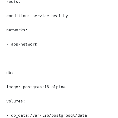
 redis:

 condition: service_healthy

 networks:

 - app-network

 db:

 image: postgres:16-alpine

 volumes:

 - db_data:/var/lib/postgresql/data
