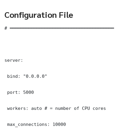
Configuration File
# ═══════════════════════════════════════

server:

 bind: "0.0.0.0"

 port: 5000

 workers: auto # = number of CPU cores

 max_connections: 10000
