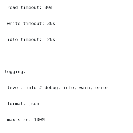
 read_timeout: 30s

 write_timeout: 30s

 idle_timeout: 120s

logging:

 level: info # debug, info, warn, error

 format: json

 max_size: 100M
