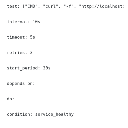
 test: ["CMD", "curl", "-f", "http://localhost:5
 interval: 10s

 timeout: 5s

 retries: 3

 start_period: 30s

 depends_on:

 db:

 condition: service_healthy
