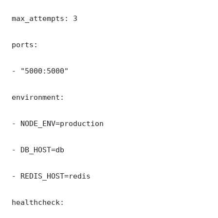
 max_attempts: 3

 ports:

 - "5000:5000"

 environment:

 - NODE_ENV=production

 - DB_HOST=db

 - REDIS_HOST=redis

 healthcheck:
