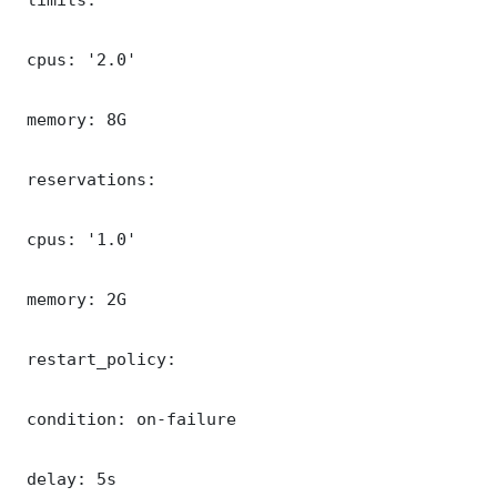
 cpus: '2.0'

 memory: 8G

 reservations:

 cpus: '1.0'

 memory: 2G

 restart_policy:

 condition: on-failure

 delay: 5s
