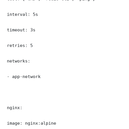
 interval: 5s

 timeout: 3s

 retries: 5

 networks:

 - app-network

 nginx:

 image: nginx:alpine
