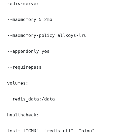
 redis-server

 --maxmemory 512mb

 --maxmemory-policy allkeys-lru

 --appendonly yes

 --requirepass 

 volumes:

 - redis_data:/data

 healthcheck:

 test: ["CMD", "redis-cli", "ping"]
