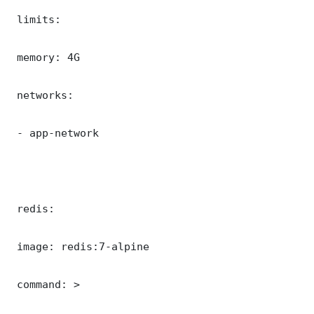
 limits:

 memory: 4G

 networks:

 - app-network

 redis:

 image: redis:7-alpine

 command: >
