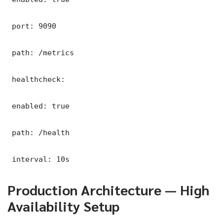
 port: 9090

 path: /metrics

 healthcheck:

 enabled: true

 path: /health

 interval: 10s
Production Architecture — High
Availability Setup