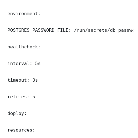
 environment:

 POSTGRES_PASSWORD_FILE: /run/secrets/db_password
 healthcheck:

 interval: 5s

 timeout: 3s

 retries: 5

 deploy:

 resources:
