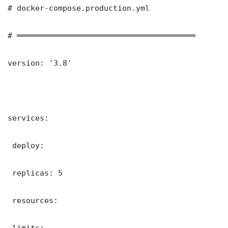
# docker-compose.production.yml

# ═══════════════════════════════════════

version: '3.8'

services:

 deploy:

 replicas: 5

 resources:

 limits:
