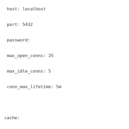
 host: localhost

 port: 5432

 password: 

 max_open_conns: 25

 max_idle_conns: 5

 conn_max_lifetime: 5m

cache:
