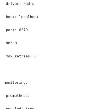
 driver: redis

 host: localhost

 port: 6379

 db: 0

 max_retries: 3

monitoring:

 prometheus:

 enabled: true
