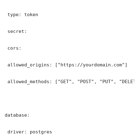
 type: token

 secret: 

 cors:

 allowed_origins: ["https://yourdomain.com"]

 allowed_methods: ["GET", "POST", "PUT", "DELETE"
database:

 driver: postgres
