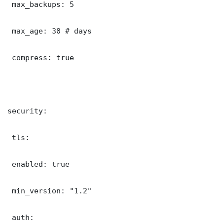
 max_backups: 5

 max_age: 30 # days

 compress: true

security:

 tls:

 enabled: true

 min_version: "1.2"

 auth:
