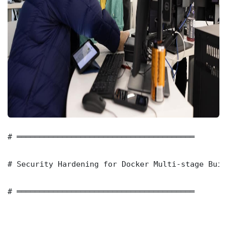
# ═══════════════════════════════════════

# Security Hardening for Docker Multi-stage Buil
# ═══════════════════════════════════════
