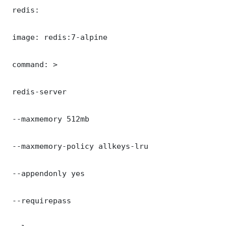
 redis:

 image: redis:7-alpine

 command: >

 redis-server

 --maxmemory 512mb

 --maxmemory-policy allkeys-lru

 --appendonly yes

 --requirepass 
