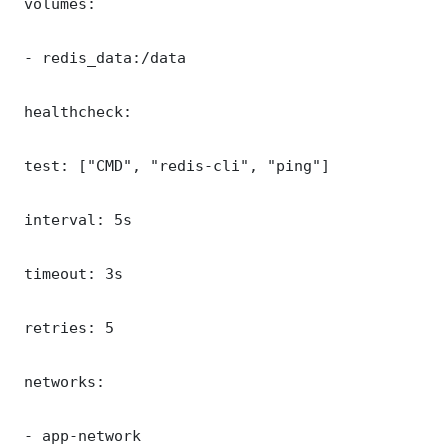
 volumes:

 - redis_data:/data

 healthcheck:

 test: ["CMD", "redis-cli", "ping"]

 interval: 5s

 timeout: 3s

 retries: 5

 networks:

 - app-network
