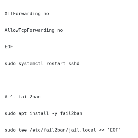
X11Forwarding no

AllowTcpForwarding no

EOF

sudo systemctl restart sshd

# 4. fail2ban

sudo apt install -y fail2ban

sudo tee /etc/fail2ban/jail.local << 'EOF'
