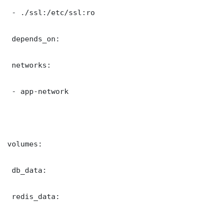
 - ./ssl:/etc/ssl:ro

 depends_on:

 networks:

 - app-network

volumes:

 db_data:

 redis_data:
