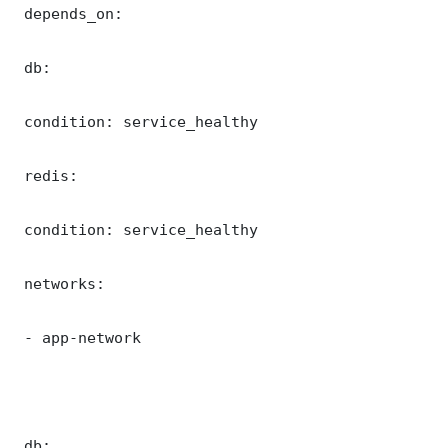
 depends_on:

 db:

 condition: service_healthy

 redis:

 condition: service_healthy

 networks:

 - app-network

 db:
