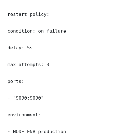
 restart_policy:

 condition: on-failure

 delay: 5s

 max_attempts: 3

 ports:

 - "9090:9090"

 environment:

 - NODE_ENV=production
