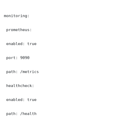
monitoring:

 prometheus:

 enabled: true

 port: 9090

 path: /metrics

 healthcheck:

 enabled: true

 path: /health
