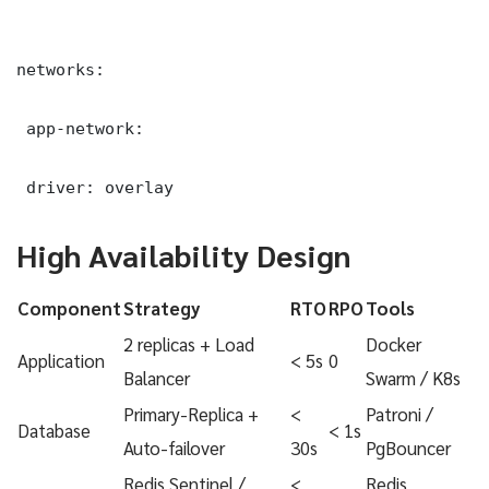
networks:

 app-network:

 driver: overlay
High Availability Design
Component
Strategy
RTO
RPO
Tools
2 replicas + Load
Docker
Application
< 5s
0
Balancer
Swarm / K8s
Primary-Replica +
<
Patroni /
Database
< 1s
Auto-failover
30s
PgBouncer
Redis Sentinel /
<
Redis