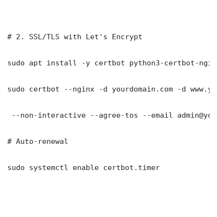
# 2. SSL/TLS with Let's Encrypt

sudo apt install -y certbot python3-certbot-nginx
sudo certbot --nginx -d yourdomain.com -d www.yo
 --non-interactive --agree-tos --email admin@you
# Auto-renewal

sudo systemctl enable certbot.timer
