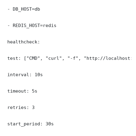
 - DB_HOST=db

 - REDIS_HOST=redis

 healthcheck:

 test: ["CMD", "curl", "-f", "http://localhost:9
 interval: 10s

 timeout: 5s

 retries: 3

 start_period: 30s
