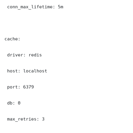
 conn_max_lifetime: 5m

cache:

 driver: redis

 host: localhost

 port: 6379

 db: 0

 max_retries: 3
