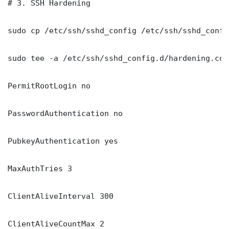
# 3. SSH Hardening

sudo cp /etc/ssh/sshd_config /etc/ssh/sshd_config
sudo tee -a /etc/ssh/sshd_config.d/hardening.con
PermitRootLogin no

PasswordAuthentication no

PubkeyAuthentication yes

MaxAuthTries 3

ClientAliveInterval 300

ClientAliveCountMax 2
