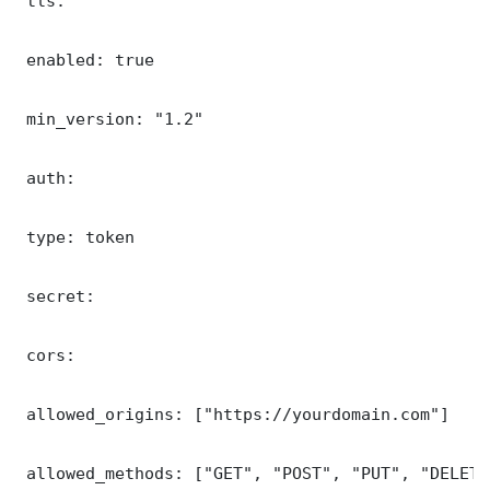
 tls:

 enabled: true

 min_version: "1.2"

 auth:

 type: token

 secret: 

 cors:

 allowed_origins: ["https://yourdomain.com"]

 allowed_methods: ["GET", "POST", "PUT", "DELETE"