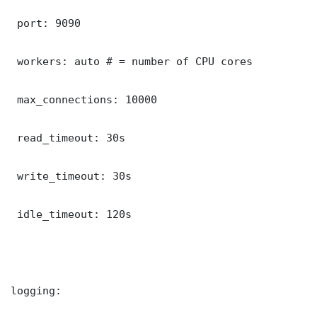
 port: 9090

 workers: auto # = number of CPU cores

 max_connections: 10000

 read_timeout: 30s

 write_timeout: 30s

 idle_timeout: 120s

logging:
