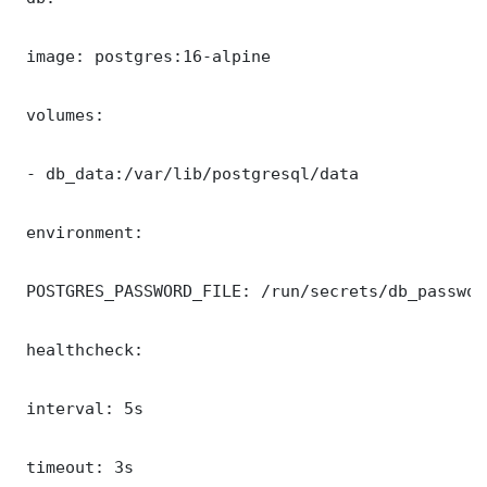
 image: postgres:16-alpine

 volumes:

 - db_data:/var/lib/postgresql/data

 environment:

 POSTGRES_PASSWORD_FILE: /run/secrets/db_password
 healthcheck:

 interval: 5s

 timeout: 3s
