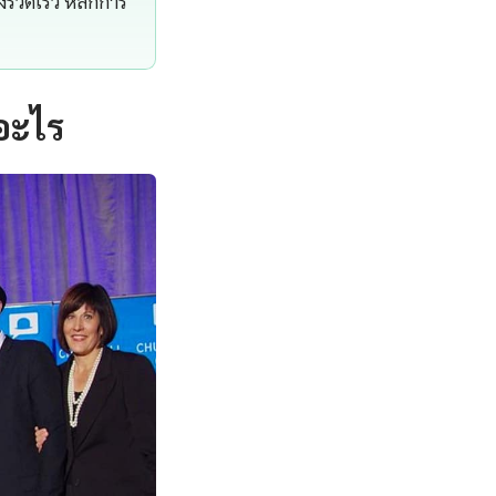
งรวดเร็ว หลักการ
อะไร