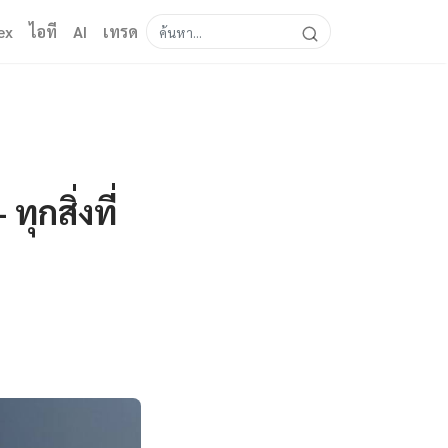
ex
ไอที
AI
เทรด
กสิ่งที่