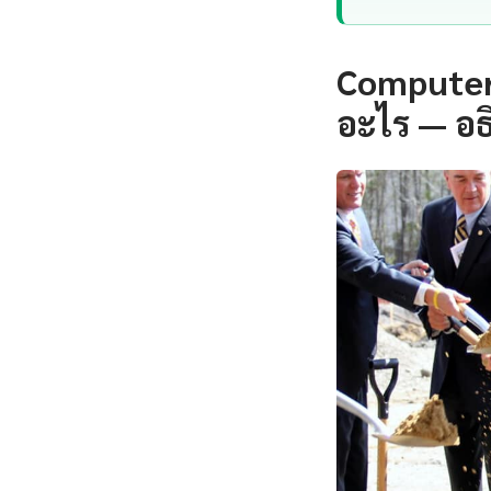
Computer 
อะไร — อธ