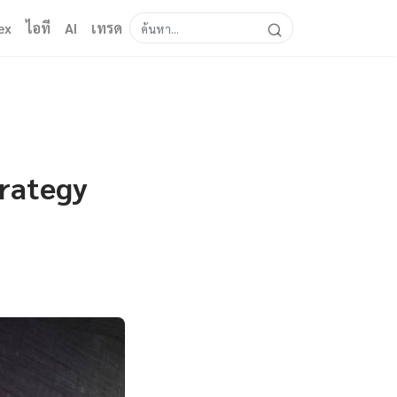
ex
ไอที
AI
เทรด
trategy