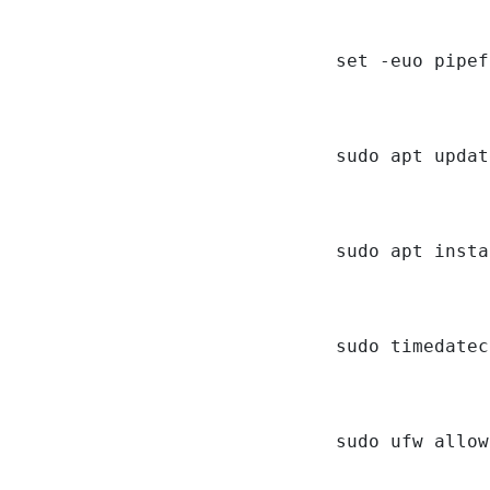
set -euo pipef
sudo apt updat
sudo apt insta
sudo timedatec
sudo ufw allow