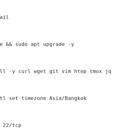
ail

e && sudo apt upgrade -y

ll -y curl wget git vim htop tmux jq

tl set-timezone Asia/Bangkok

 22/tcp
