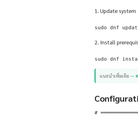
1. Update system
sudo dnf updat
2. Install prerequi
sudo dnf insta
แนะนำเพิ่มเติม —
ค
Configurat
# ════════════