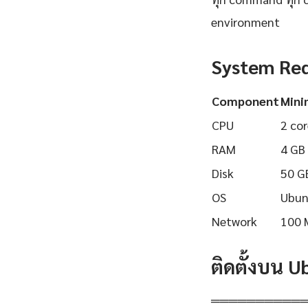
environment
System Re
Component
Min
CPU
2 cor
RAM
4 GB
Disk
50 G
OS
Ubun
Network
100 
ติดตั้งบน 
══════════