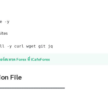
e -y
sites
ll -y curl wget git jq
อร์สเทรด Forex ที่ iCafeForex
ion File
═══════════════════════════
