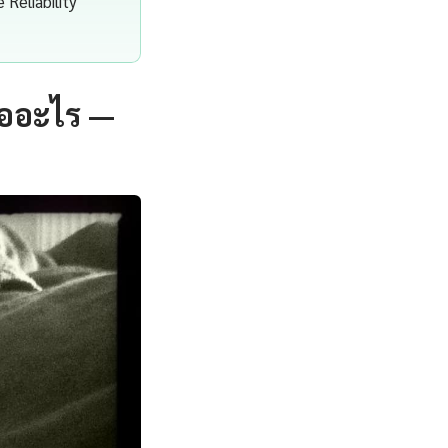
 Reliability
ืออะไร —