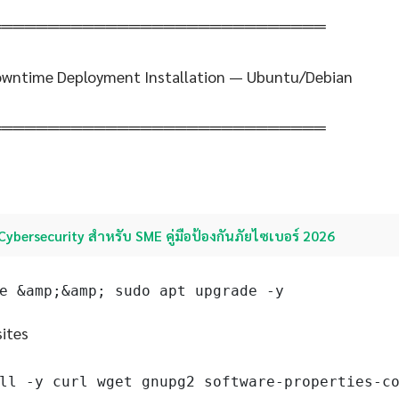
═════════════════════════════
Downtime Deployment Installation — Ubuntu/Debian
═════════════════════════════
Cybersecurity สำหรับ SME คู่มือป้องกันภัยไซเบอร์ 2026
e &amp;&amp; sudo apt upgrade -y
sites
ll -y curl wget gnupg2 software-properties-c