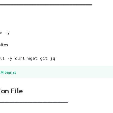
═════════════════════════════
e -y
sites
ll -y curl wget git jq
XM Signal
ion File
═══════════════════════════
