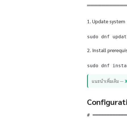
══════════
1. Update system
sudo dnf updat
2. Install prerequi
sudo dnf insta
แนะนำเพิ่มเติม —
Configurat
# ════════════