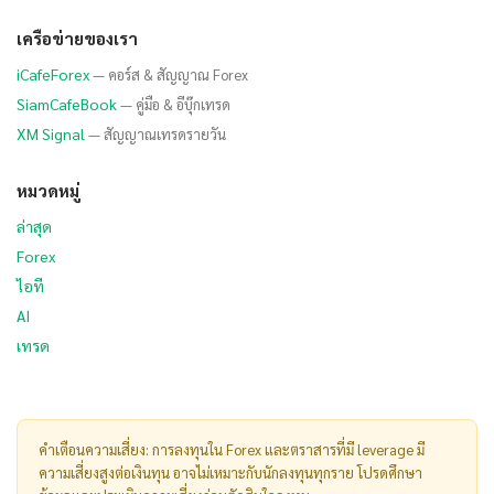
เครือข่ายของเรา
iCafeForex
— คอร์ส & สัญญาณ Forex
SiamCafeBook
— คู่มือ & อีบุ๊กเทรด
XM Signal
— สัญญาณเทรดรายวัน
หมวดหมู่
ล่าสุด
Forex
ไอที
AI
เทรด
คำเตือนความเสี่ยง: การลงทุนใน Forex และตราสารที่มี leverage มี
ความเสี่ยงสูงต่อเงินทุน อาจไม่เหมาะกับนักลงทุนทุกราย โปรดศึกษา