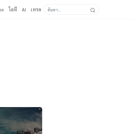
ex
ไอที
AI
เทรด