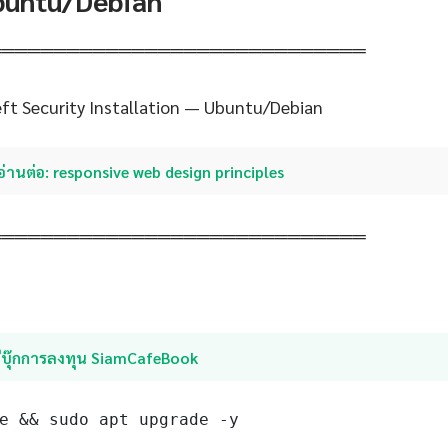
Ubuntu/Debian
═════════════════════════════
Left Security Installation — Ubuntu/Debian
อ่านต่อ: responsive web design principles
═════════════════════════════
อีบุ๊กการลงทุน SiamCafeBook
e && sudo apt upgrade -y