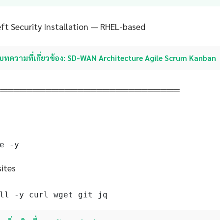
eft Security Installation — RHEL-based
บทความที่เกี่ยวข้อง: SD-WAN Architecture Agile Scrum Kanban
═════════════════════════════
e -y
sites
ll -y curl wget git jq