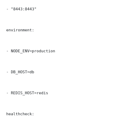
 - "8443:8443"

 environment:

 - NODE_ENV=production

 - DB_HOST=db

 - REDIS_HOST=redis

 healthcheck:
