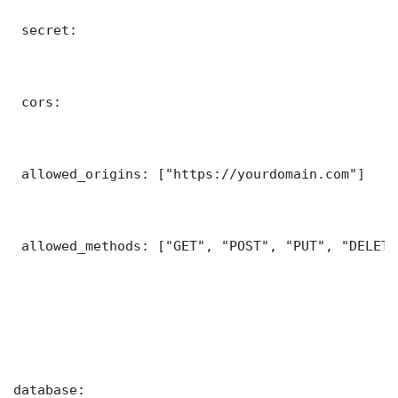
 secret: 

 cors:

 allowed_origins: ["https://yourdomain.com"]

 allowed_methods: ["GET", "POST", "PUT", "DELETE"
database:
