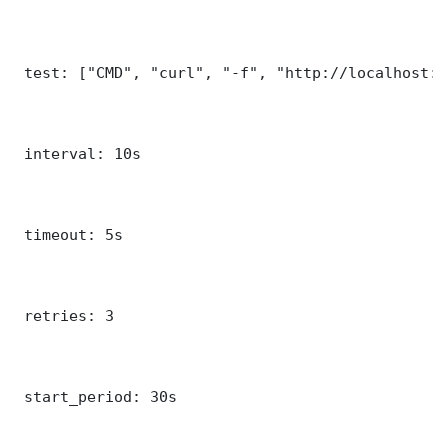
 test: ["CMD", "curl", "-f", "http://localhost:8
 interval: 10s

 timeout: 5s

 retries: 3

 start_period: 30s
