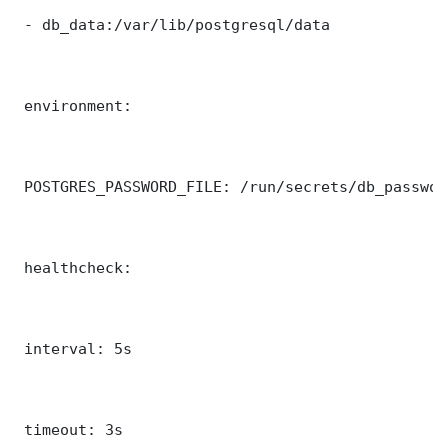
 - db_data:/var/lib/postgresql/data

 environment:

 POSTGRES_PASSWORD_FILE: /run/secrets/db_password
 healthcheck:

 interval: 5s

 timeout: 3s
