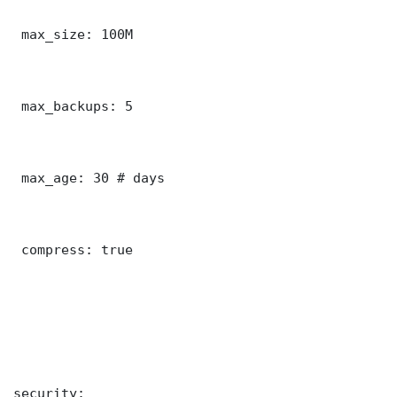
 max_size: 100M

 max_backups: 5

 max_age: 30 # days

 compress: true

security:
