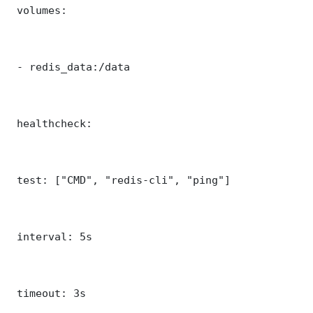
 volumes:

 - redis_data:/data

 healthcheck:

 test: ["CMD", "redis-cli", "ping"]

 interval: 5s

 timeout: 3s
