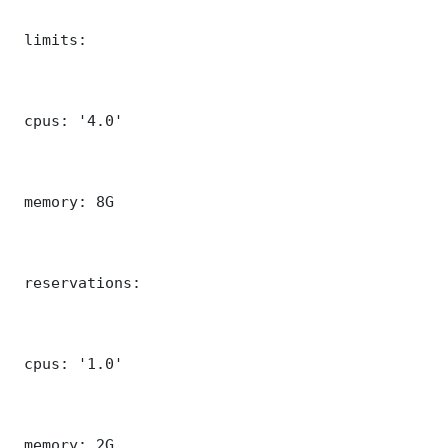
 limits:

 cpus: '4.0'

 memory: 8G

 reservations:

 cpus: '1.0'

 memory: 2G
