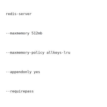
 redis-server

 --maxmemory 512mb

 --maxmemory-policy allkeys-lru

 --appendonly yes

 --requirepass 
