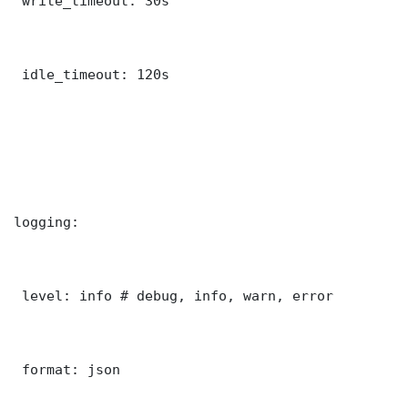
 write_timeout: 30s

 idle_timeout: 120s

logging:

 level: info # debug, info, warn, error

 format: json
