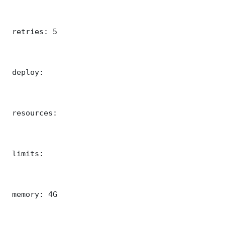
 retries: 5

 deploy:

 resources:

 limits:

 memory: 4G
