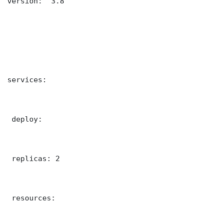
version: '3.8'

services:

 deploy:

 replicas: 2

 resources:
