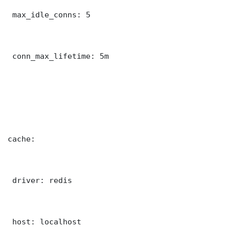
 max_idle_conns: 5

 conn_max_lifetime: 5m

cache:

 driver: redis

 host: localhost
