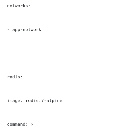
 networks:

 - app-network

 redis:

 image: redis:7-alpine

 command: >
