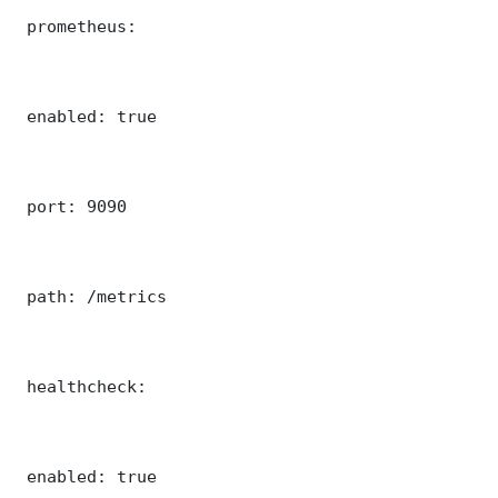
 prometheus:

 enabled: true

 port: 9090

 path: /metrics

 healthcheck:

 enabled: true
