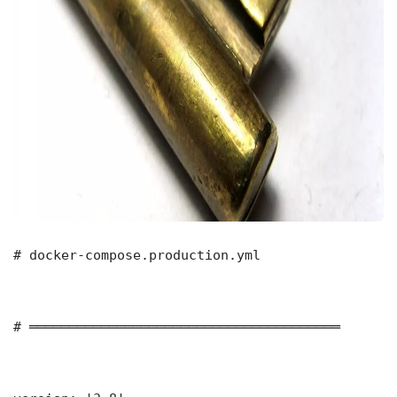
# docker-compose.production.yml

# ═══════════════════════════════════════
