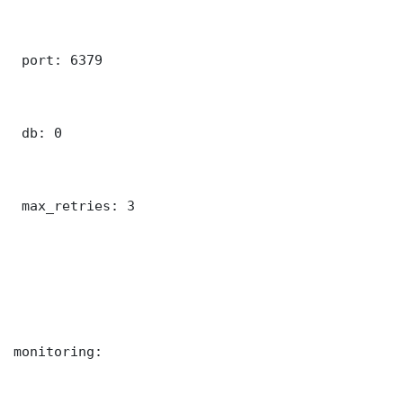
 port: 6379

 db: 0

 max_retries: 3

monitoring:
