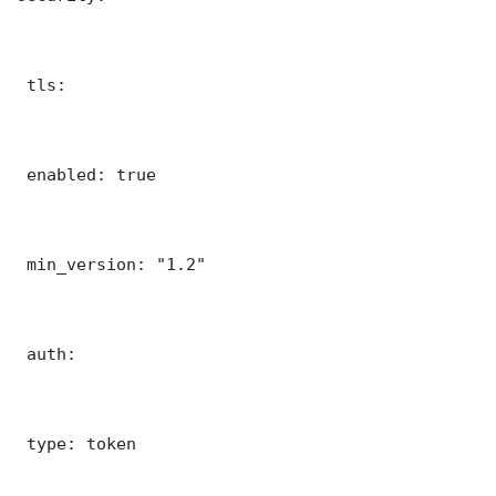
 tls:

 enabled: true

 min_version: "1.2"

 auth:

 type: token
