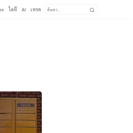
ex
ไอที
AI
เทรด