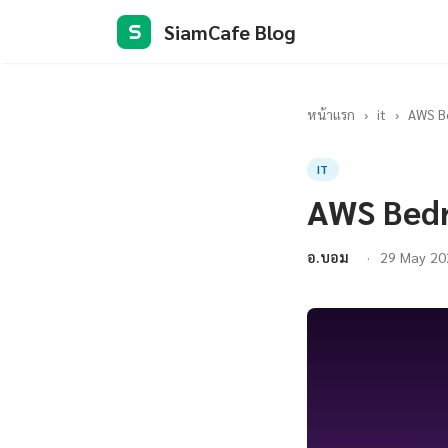
SiamCafe Blog
S
หน้าแรก
›
it
›
AWS Be
IT
AWS Bedr
อ.บอม
29 May 20