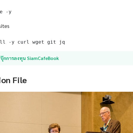
e -y
sites
ll -y curl wget git jq
อีบุ๊กการลงทุน SiamCafeBook
ion File