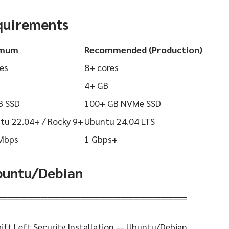
quirements
imum
Recommended (Production)
es
8+ cores
4+ GB
B SSD
100+ GB NVMe SSD
tu 22.04+ / Rocky 9+
Ubuntu 24.04 LTS
Mbps
1 Gbps+
Ubuntu/Debian
═════════════════════════════
ift Left Security Installation — Ubuntu/Debian