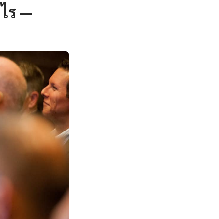
ะไร —