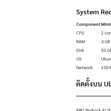
System Re
Component
Min
CPU
2 cor
RAM
4 GB
Disk
50 G
OS
Ubun
Network
100 
ติดตั้งบน 
══════════
AWS Bedrock AI Sh