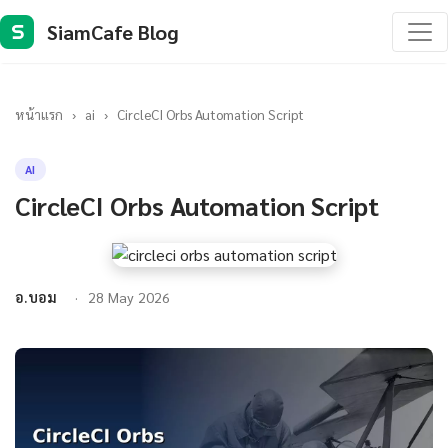
SiamCafe Blog
S
หน้าแรก
›
ai
›
CircleCI Orbs Automation Script
AI
CircleCI Orbs Automation Script
อ.บอม
28 May 2026