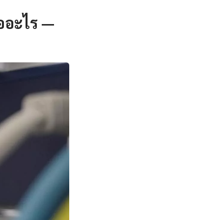
ืออะไร —