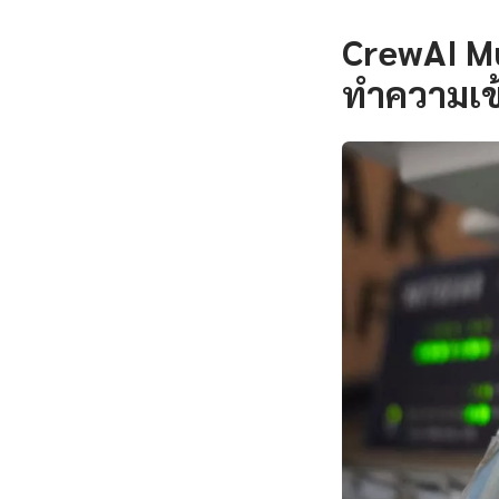
CrewAI Mu
ทำความเข