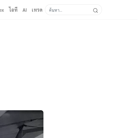
ex
ไอที
AI
เทรด