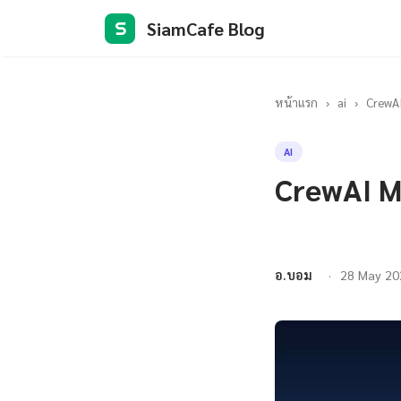
SiamCafe Blog
S
หน้าแรก
›
ai
›
CrewAI
AI
CrewAI M
อ.บอม
28 May 20