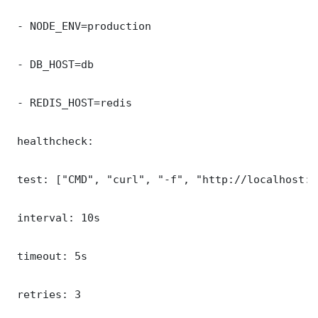
 - NODE_ENV=production

 - DB_HOST=db

 - REDIS_HOST=redis

 healthcheck:

 test: ["CMD", "curl", "-f", "http://localhost:8
 interval: 10s

 timeout: 5s

 retries: 3
