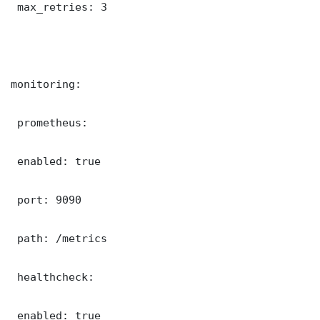
 max_retries: 3

monitoring:

 prometheus:

 enabled: true

 port: 9090

 path: /metrics

 healthcheck:

 enabled: true
