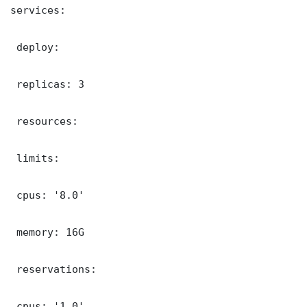
services:

 deploy:

 replicas: 3

 resources:

 limits:

 cpus: '8.0'

 memory: 16G

 reservations:

 cpus: '1.0'
