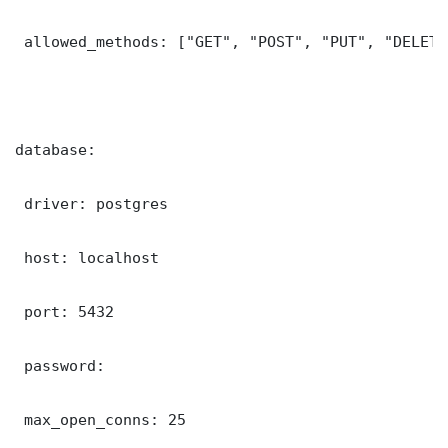
 allowed_methods: ["GET", "POST", "PUT", "DELETE"
database:

 driver: postgres

 host: localhost

 port: 5432

 password: 

 max_open_conns: 25
