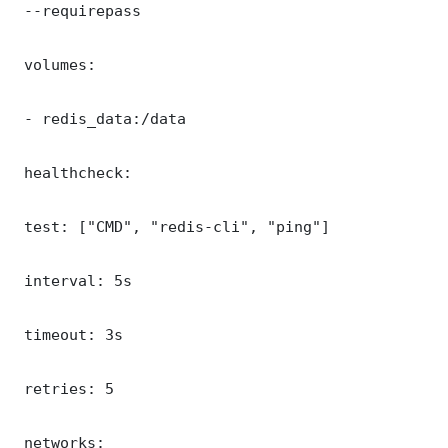
 --requirepass 

 volumes:

 - redis_data:/data

 healthcheck:

 test: ["CMD", "redis-cli", "ping"]

 interval: 5s

 timeout: 3s

 retries: 5

 networks:
