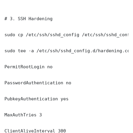
# 3. SSH Hardening

sudo cp /etc/ssh/sshd_config /etc/ssh/sshd_config
sudo tee -a /etc/ssh/sshd_config.d/hardening.con
PermitRootLogin no

PasswordAuthentication no

PubkeyAuthentication yes

MaxAuthTries 3

ClientAliveInterval 300
