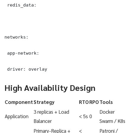
 redis_data:

networks:

 app-network:

 driver: overlay
High Availability Design
Component
Strategy
RTO
RPO
Tools
3 replicas + Load
Docker
Application
< 5s
0
Balancer
Swarm / K8s
Primary-Replica +
<
Patroni /