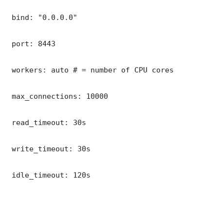
 bind: "0.0.0.0"

 port: 8443

 workers: auto # = number of CPU cores

 max_connections: 10000

 read_timeout: 30s

 write_timeout: 30s

 idle_timeout: 120s
