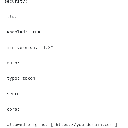
security:

 tls:

 enabled: true

 min_version: "1.2"

 auth:

 type: token

 secret: 

 cors:

 allowed_origins: ["https://yourdomain.com"]
