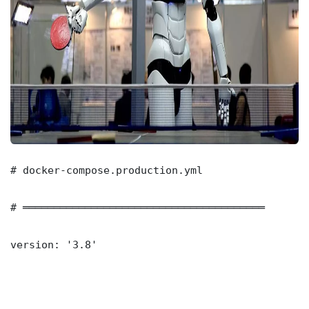
# docker-compose.production.yml

# ═══════════════════════════════════════

version: '3.8'
