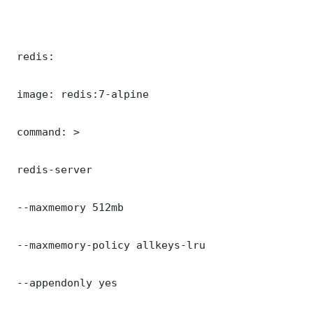
 redis:

 image: redis:7-alpine

 command: >

 redis-server

 --maxmemory 512mb

 --maxmemory-policy allkeys-lru

 --appendonly yes
