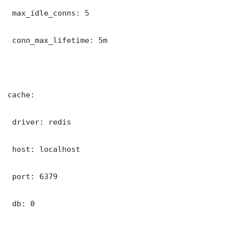
 max_idle_conns: 5

 conn_max_lifetime: 5m

cache:

 driver: redis

 host: localhost

 port: 6379

 db: 0
