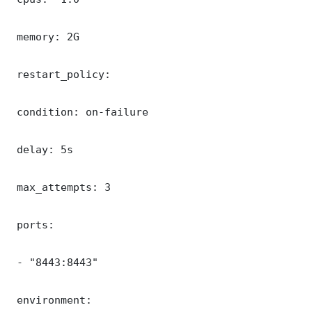
 memory: 2G

 restart_policy:

 condition: on-failure

 delay: 5s

 max_attempts: 3

 ports:

 - "8443:8443"

 environment:
