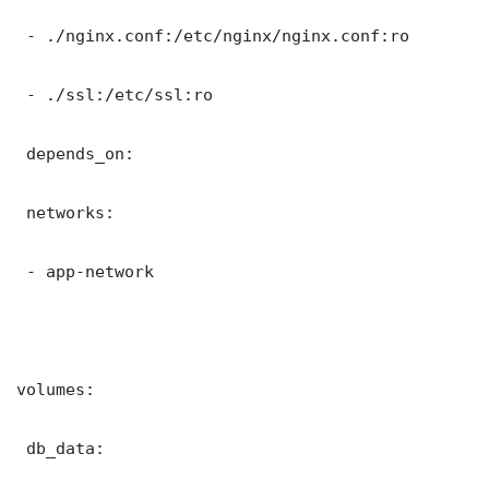
 - ./nginx.conf:/etc/nginx/nginx.conf:ro

 - ./ssl:/etc/ssl:ro

 depends_on:

 networks:

 - app-network

volumes:

 db_data:
