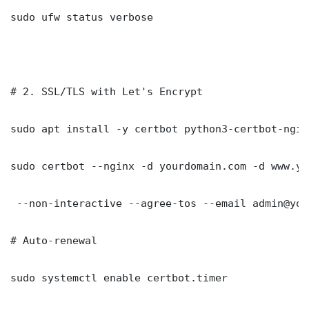
sudo ufw status verbose

# 2. SSL/TLS with Let's Encrypt

sudo apt install -y certbot python3-certbot-nginx
sudo certbot --nginx -d yourdomain.com -d www.yo
 --non-interactive --agree-tos --email admin@you
# Auto-renewal

sudo systemctl enable certbot.timer
