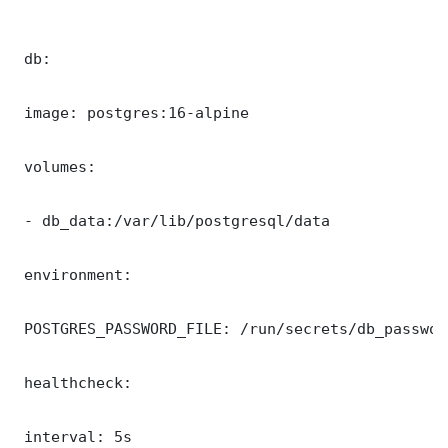
 db:

 image: postgres:16-alpine

 volumes:

 - db_data:/var/lib/postgresql/data

 environment:

 POSTGRES_PASSWORD_FILE: /run/secrets/db_password
 healthcheck:

 interval: 5s
