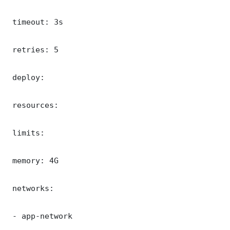
 timeout: 3s

 retries: 5

 deploy:

 resources:

 limits:

 memory: 4G

 networks:

 - app-network
