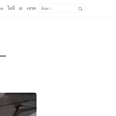
ex
ไอที
AI
เทรด
 —