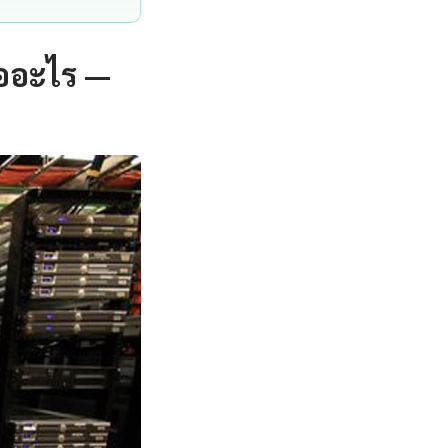
ืออะไร —