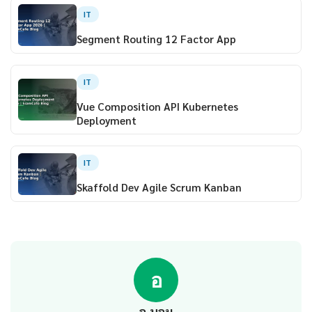
IT
Segment Routing 12 Factor App
IT
Vue Composition API Kubernetes
Deployment
IT
Skaffold Dev Agile Scrum Kanban
อ
อ.บอม