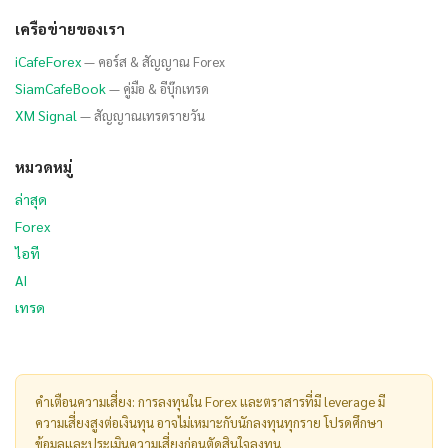
เครือข่ายของเรา
iCafeForex
— คอร์ส & สัญญาณ Forex
SiamCafeBook
— คู่มือ & อีบุ๊กเทรด
XM Signal
— สัญญาณเทรดรายวัน
หมวดหมู่
ล่าสุด
Forex
ไอที
AI
เทรด
คำเตือนความเสี่ยง: การลงทุนใน Forex และตราสารที่มี leverage มี
ความเสี่ยงสูงต่อเงินทุน อาจไม่เหมาะกับนักลงทุนทุกราย โปรดศึกษา
ข้อมูลและประเมินความเสี่ยงก่อนตัดสินใจลงทุน