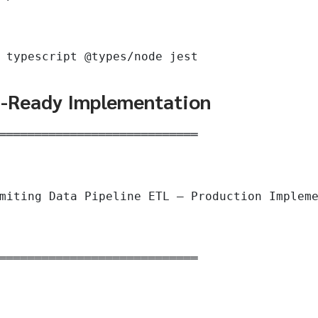
 typescript @types/node jest
n-Ready Implementation
════════════════════════════

miting Data Pipeline ETL — Production Impleme
════════════════════════════
