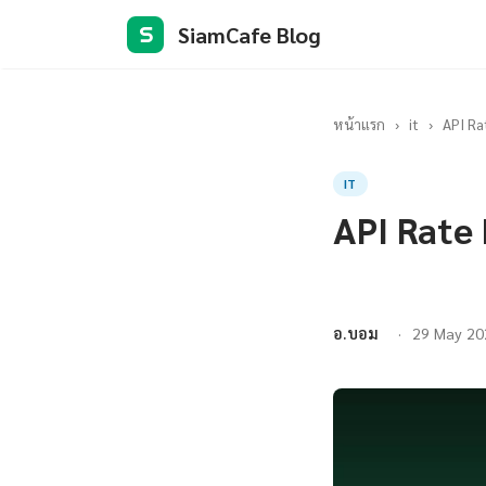
SiamCafe Blog
S
หน้าแรก
›
it
›
API Ra
IT
API Rate 
อ.บอม
29 May 20