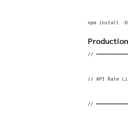
npm install -D
Productio
// ═══════════
// API Rate Li
// ═══════════