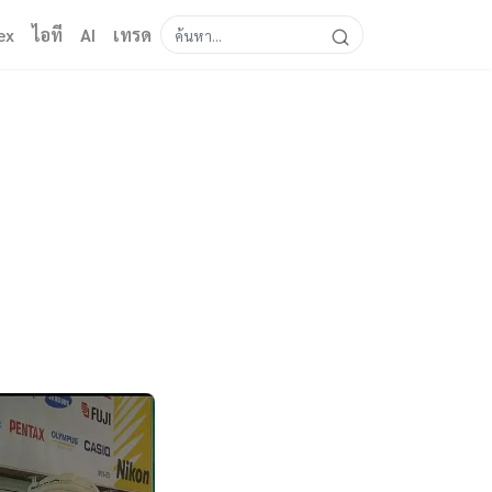
ex
ไอที
AI
เทรด