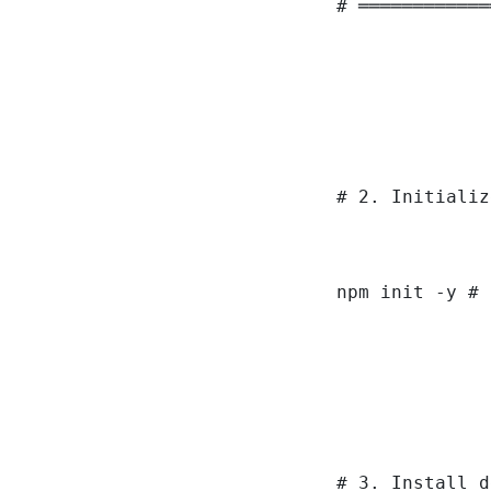
# ════════════
# 2. Initializ
npm init -y # 
# 3. Install d