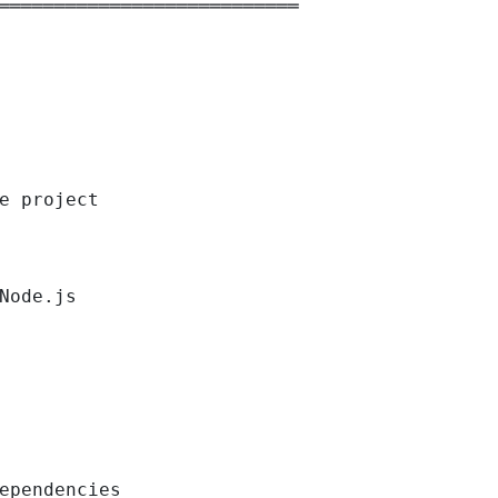
═══════════════════════════

e project

Node.js

ependencies
