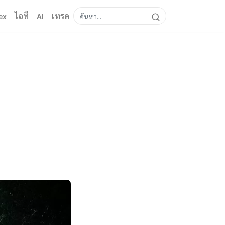
ex
ไอที
AI
เทรด