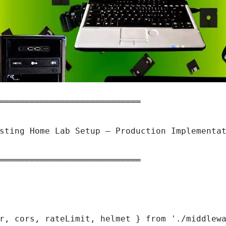
════════════════════════════

sting Home Lab Setup — Production Implementat
════════════════════════════

r, cors, rateLimit, helmet } from './middlewa