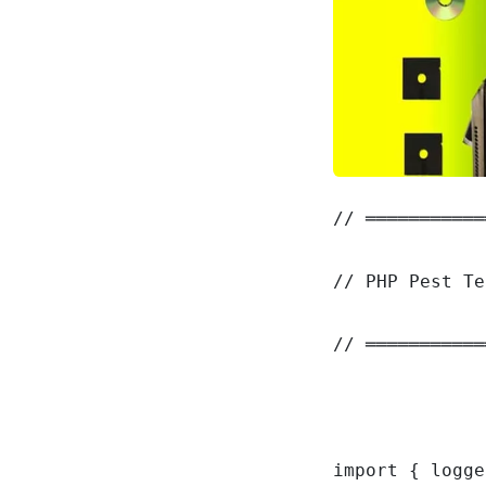
// ═══════════
// PHP Pest Te
// ═══════════
import { logge