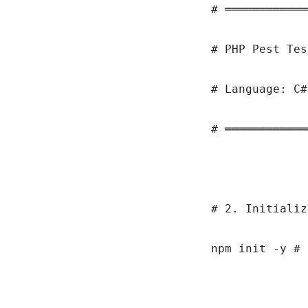
# ════════════
# PHP Pest Tes
# Language: C#
# ════════════
# 2. Initializ
npm init -y # 