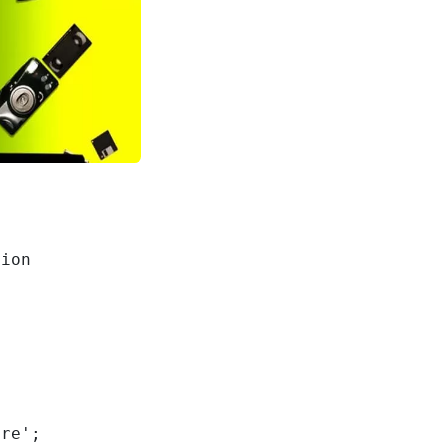
ion

re';
