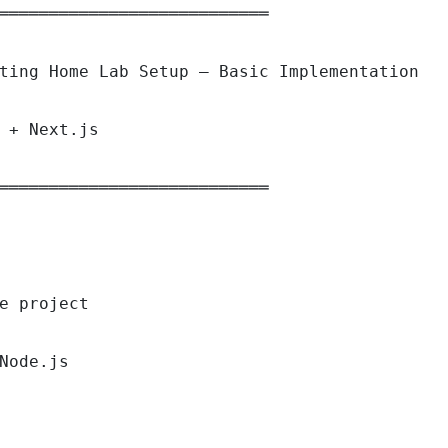
═══════════════════════════

ting Home Lab Setup — Basic Implementation

 + Next.js

═══════════════════════════

e project

Node.js
