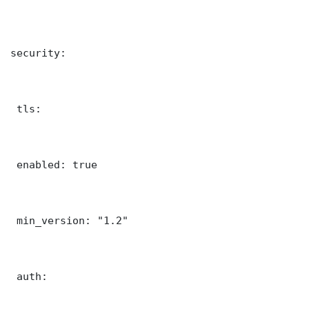
security:

 tls:

 enabled: true

 min_version: "1.2"

 auth:
