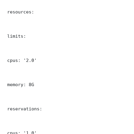
 resources:

 limits:

 cpus: '2.0'

 memory: 8G

 reservations:

 cpus: '1.0'
