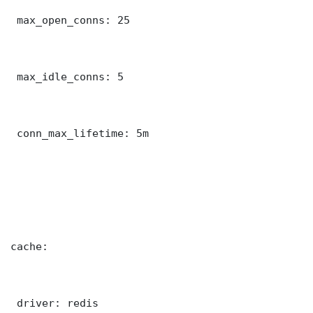
 max_open_conns: 25

 max_idle_conns: 5

 conn_max_lifetime: 5m

cache:

 driver: redis
