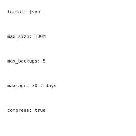
 format: json

 max_size: 100M

 max_backups: 5

 max_age: 30 # days

 compress: true
