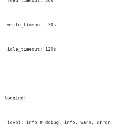
 read_timeout: 30s

 write_timeout: 30s

 idle_timeout: 120s

logging:

 level: info # debug, info, warn, error
