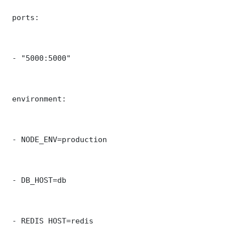
 ports:

 - "5000:5000"

 environment:

 - NODE_ENV=production

 - DB_HOST=db

 - REDIS_HOST=redis
