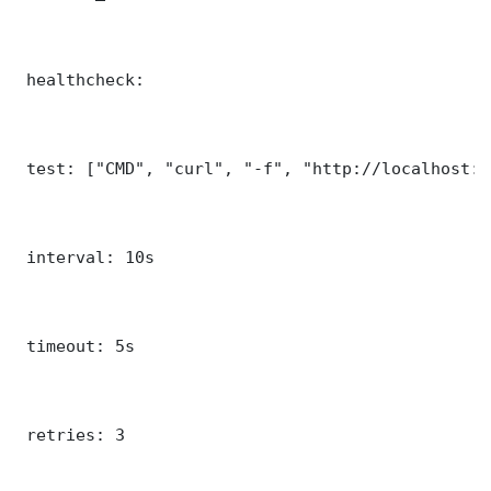
 healthcheck:

 test: ["CMD", "curl", "-f", "http://localhost:5
 interval: 10s

 timeout: 5s

 retries: 3
