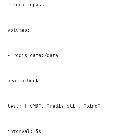
 --requirepass 

 volumes:

 - redis_data:/data

 healthcheck:

 test: ["CMD", "redis-cli", "ping"]

 interval: 5s
