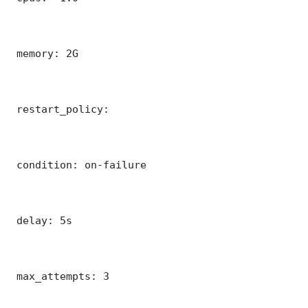
 memory: 2G

 restart_policy:

 condition: on-failure

 delay: 5s

 max_attempts: 3
