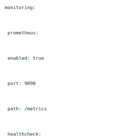
monitoring:

 prometheus:

 enabled: true

 port: 9090

 path: /metrics

 healthcheck:
