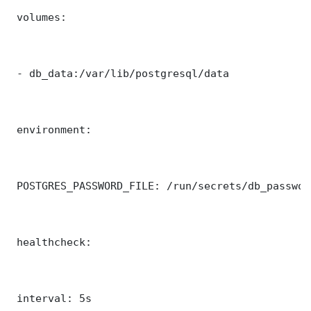
 volumes:

 - db_data:/var/lib/postgresql/data

 environment:

 POSTGRES_PASSWORD_FILE: /run/secrets/db_password
 healthcheck:

 interval: 5s
