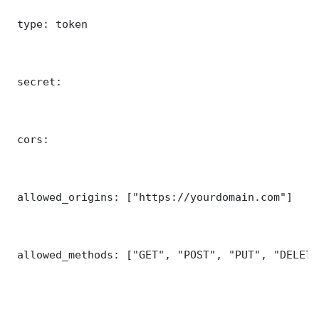
 type: token

 secret: 

 cors:

 allowed_origins: ["https://yourdomain.com"]

 allowed_methods: ["GET", "POST", "PUT", "DELETE"