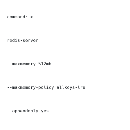
 command: >

 redis-server

 --maxmemory 512mb

 --maxmemory-policy allkeys-lru

 --appendonly yes
