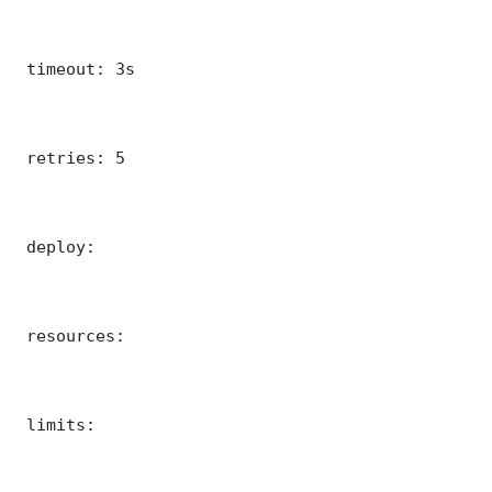
 timeout: 3s

 retries: 5

 deploy:

 resources:

 limits:
