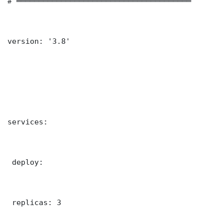
# ═══════════════════════════════════════

version: '3.8'

services:

 deploy:

 replicas: 3
