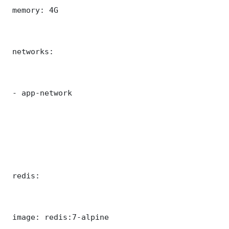
 memory: 4G

 networks:

 - app-network

 redis:

 image: redis:7-alpine
