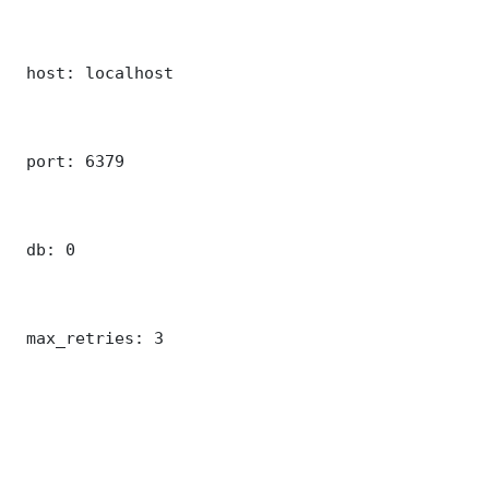
 host: localhost

 port: 6379

 db: 0

 max_retries: 3
