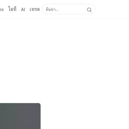
ex
ไอที
AI
เทรด