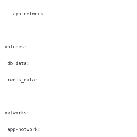
 - app-network

volumes:

 db_data:

 redis_data:

networks:

 app-network:
