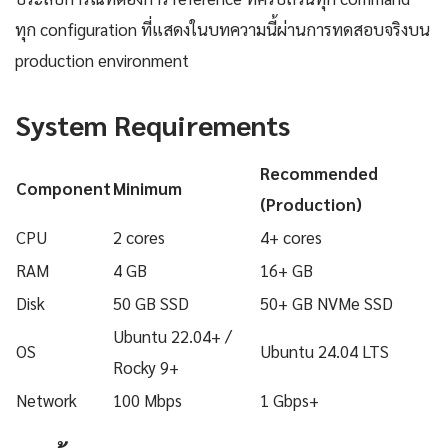
ทุก configuration ที่แสดงในบทความนี้ผ่านการทดสอบจริงบน
production environment
System Requirements
Recommended
Component
Minimum
(Production)
CPU
2 cores
4+ cores
RAM
4 GB
16+ GB
Disk
50 GB SSD
50+ GB NVMe SSD
Ubuntu 22.04+ /
OS
Ubuntu 24.04 LTS
Rocky 9+
Network
100 Mbps
1 Gbps+