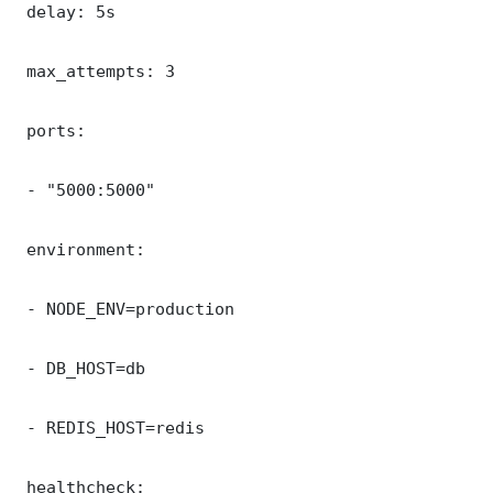
 delay: 5s

 max_attempts: 3

 ports:

 - "5000:5000"

 environment:

 - NODE_ENV=production

 - DB_HOST=db

 - REDIS_HOST=redis

 healthcheck:
