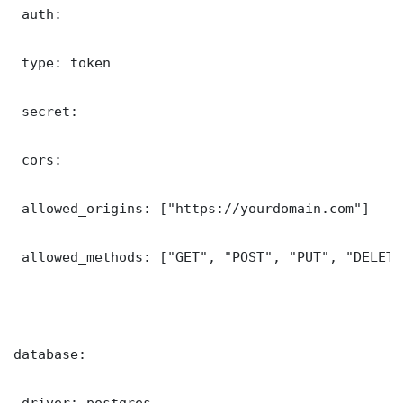
 auth:

 type: token

 secret: 

 cors:

 allowed_origins: ["https://yourdomain.com"]

 allowed_methods: ["GET", "POST", "PUT", "DELETE"
database:

 driver: postgres
