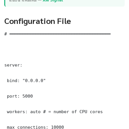
Configuration File
# ═══════════════════════════════════════

server:

 bind: "0.0.0.0"

 port: 5000

 workers: auto # = number of CPU cores

 max_connections: 10000
