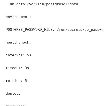
 - db_data:/var/lib/postgresql/data

 environment:

 POSTGRES_PASSWORD_FILE: /run/secrets/db_password
 healthcheck:

 interval: 5s

 timeout: 3s

 retries: 5

 deploy:
