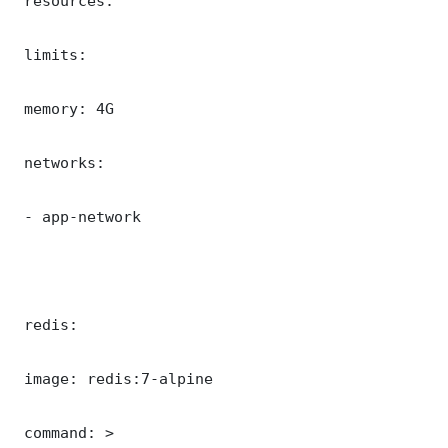
 resources:

 limits:

 memory: 4G

 networks:

 - app-network

 redis:

 image: redis:7-alpine

 command: >
