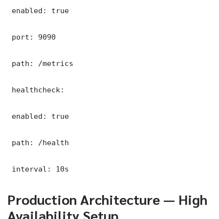
 enabled: true

 port: 9090

 path: /metrics

 healthcheck:

 enabled: true

 path: /health

 interval: 10s
Production Architecture — High
Availability Setup