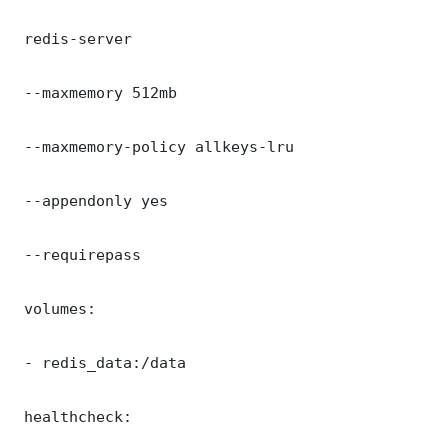
 redis-server

 --maxmemory 512mb

 --maxmemory-policy allkeys-lru

 --appendonly yes

 --requirepass 

 volumes:

 - redis_data:/data

 healthcheck:
