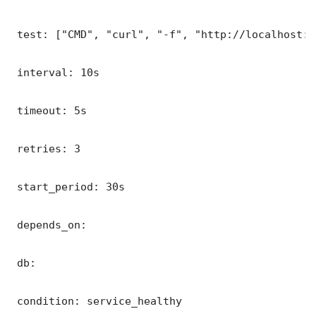
 test: ["CMD", "curl", "-f", "http://localhost:5
 interval: 10s

 timeout: 5s

 retries: 3

 start_period: 30s

 depends_on:

 db:

 condition: service_healthy
