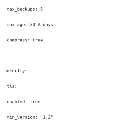
 max_backups: 5

 max_age: 30 # days

 compress: true

security:

 tls:

 enabled: true

 min_version: "1.2"
