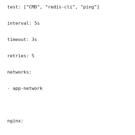
 test: ["CMD", "redis-cli", "ping"]

 interval: 5s

 timeout: 3s

 retries: 5

 networks:

 - app-network

 nginx:
