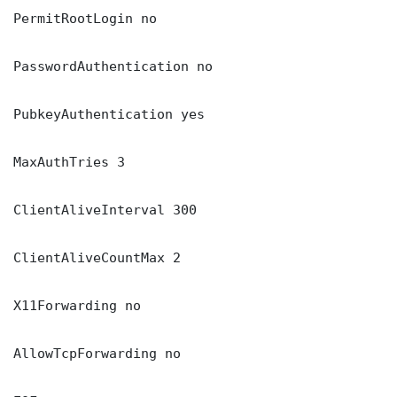
PermitRootLogin no

PasswordAuthentication no

PubkeyAuthentication yes

MaxAuthTries 3

ClientAliveInterval 300

ClientAliveCountMax 2

X11Forwarding no

AllowTcpForwarding no
