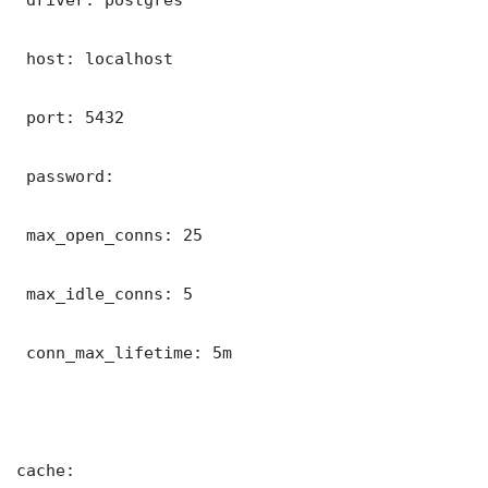
 host: localhost

 port: 5432

 password: 

 max_open_conns: 25

 max_idle_conns: 5

 conn_max_lifetime: 5m

cache:
