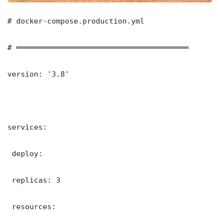
# docker-compose.production.yml

# ═══════════════════════════════════════

version: '3.8'

services:

 deploy:

 replicas: 3

 resources:
