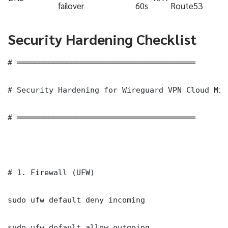
failover
60s
Route53
Security Hardening Checklist
# ═══════════════════════════════════════

# Security Hardening for Wireguard VPN Cloud Mig
# ═══════════════════════════════════════

# 1. Firewall (UFW)

sudo ufw default deny incoming

sudo ufw default allow outgoing
