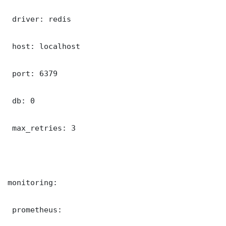
 driver: redis

 host: localhost

 port: 6379

 db: 0

 max_retries: 3

monitoring:

 prometheus:
