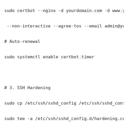
sudo certbot --nginx -d yourdomain.com -d www.yo
 --non-interactive --agree-tos --email admin@you
# Auto-renewal

sudo systemctl enable certbot.timer

# 3. SSH Hardening

sudo cp /etc/ssh/sshd_config /etc/ssh/sshd_config
sudo tee -a /etc/ssh/sshd_config.d/hardening.con