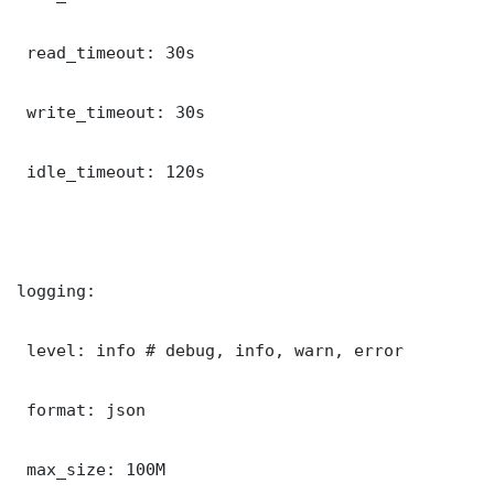
 read_timeout: 30s

 write_timeout: 30s

 idle_timeout: 120s

logging:

 level: info # debug, info, warn, error

 format: json

 max_size: 100M
