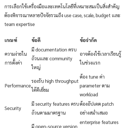
การเลือกใช้เครื่องมือและเทคโนโลยีที่เหมาะสมเป็นสิ่งสำคัญ
ต้องพิจารณาหลายปัจจัยรวมถึง use case, scale, budget และ
team expertise
เกณฑ์
ข้อดี
ข้อจำกัด
มี documentation ครบ
ความง่ายใน
อาจต้องใช้เวลาเรียนรู้
ถ้วนและ community
การตั้งค่า
ในช่วงแรก
ใหญ่
ต้อง tune ค่า
รองรับ high throughput
Performance
parameter ตาม
ได้ดีเยี่ยม
workload
มี security features ครบ
ต้องอัปเดต patch
Security
ถ้วนตามมาตรฐาน
อย่างสม่ำเสมอ
enterprise features
มี open-source version