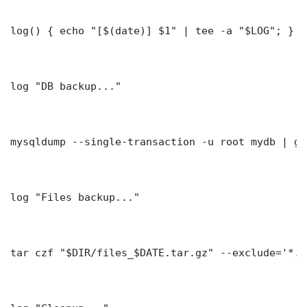
log() { echo "[$(date)] $1" | tee -a "$LOG"; }

log "DB backup..."

mysqldump --single-transaction -u root mydb | gz
log "Files backup..."

tar czf "$DIR/files_$DATE.tar.gz" --exclude='*.l