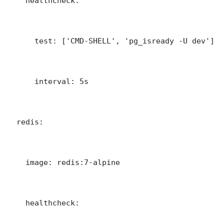
    healthcheck:

      test: ['CMD-SHELL', 'pg_isready -U dev']

      interval: 5s

  redis:

    image: redis:7-alpine

    healthcheck:
