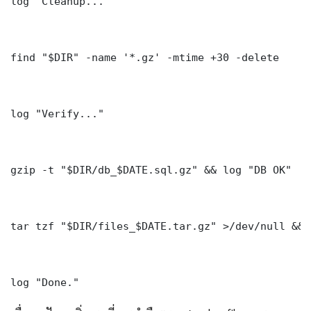
log "Cleanup..."

find "$DIR" -name '*.gz' -mtime +30 -delete

log "Verify..."

gzip -t "$DIR/db_$DATE.sql.gz" && log "DB OK"

tar tzf "$DIR/files_$DATE.tar.gz" >/dev/null && 
log "Done." 