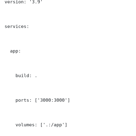
version: '3.9'

services:

  app:

    build: .

    ports: ['3000:3000']

    volumes: ['.:/app']
