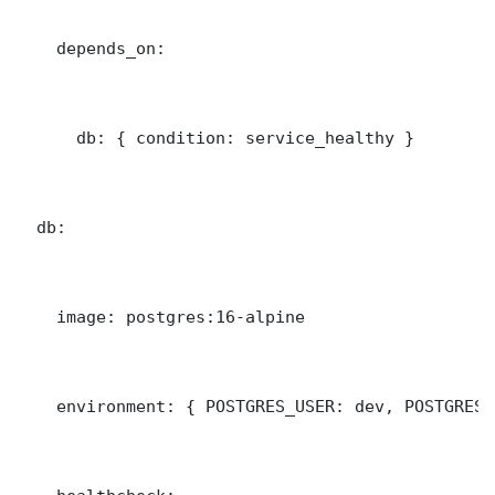
    depends_on:

      db: { condition: service_healthy }

  db:

    image: postgres:16-alpine

    environment: { POSTGRES_USER: dev, POSTGRES_