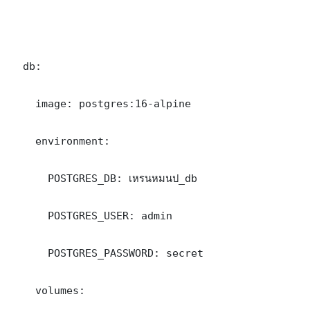
  db:

    image: postgres:16-alpine

    environment:

      POSTGRES_DB: เหรนหมนป_db

      POSTGRES_USER: admin

      POSTGRES_PASSWORD: secret

    volumes:
