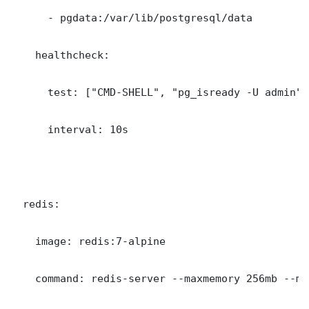
      - pgdata:/var/lib/postgresql/data

    healthcheck:

      test: ["CMD-SHELL", "pg_isready -U admin"]

      interval: 10s

  redis:

    image: redis:7-alpine

    command: redis-server --maxmemory 256mb --ma