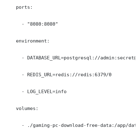
    ports:

      - "8080:8080"

    environment:

      - DATABASE_URL=postgresql://admin:secret@d
      - REDIS_URL=redis://redis:6379/0

      - LOG_LEVEL=info

    volumes:

      - ./gaming-pc-download-free-data:/app/data
