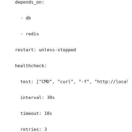
    depends_on:

      - db

      - redis

    restart: unless-stopped

    healthcheck:

      test: ["CMD", "curl", "-f", "http://localh
      interval: 30s

      timeout: 10s

      retries: 3
