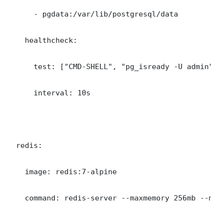
      - pgdata:/var/lib/postgresql/data

    healthcheck:

      test: ["CMD-SHELL", "pg_isready -U admin"]

      interval: 10s

  redis:

    image: redis:7-alpine

    command: redis-server --maxmemory 256mb --ma