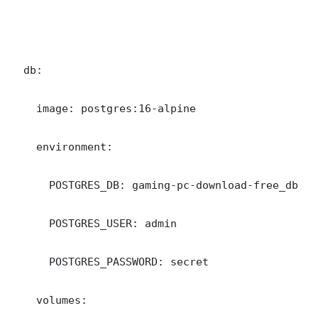
  db:

    image: postgres:16-alpine

    environment:

      POSTGRES_DB: gaming-pc-download-free_db

      POSTGRES_USER: admin

      POSTGRES_PASSWORD: secret

    volumes:
