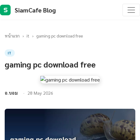
SiamCafe Blog
S
หน้าแรก
›
it
›
gaming pc download free
IT
gaming pc download free
อ.บอม
28 May 2026