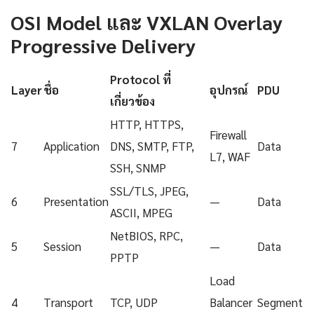
OSI Model และ VXLAN Overlay
Progressive Delivery
Protocol ที่
Layer
ชื่อ
อุปกรณ์
PDU
เกี่ยวข้อง
HTTP, HTTPS,
Firewall
7
Application
DNS, SMTP, FTP,
Data
L7, WAF
SSH, SNMP
SSL/TLS, JPEG,
6
Presentation
—
Data
ASCII, MPEG
NetBIOS, RPC,
5
Session
—
Data
PPTP
Load
4
Transport
TCP, UDP
Balancer
Segment