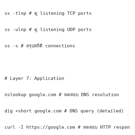
ss -tlnp # ดู listening TCP ports

ss -ulnp # ดู listening UDP ports

ss -s # สรุปสถิติ connections

# Layer 7: Application

nslookup google.com # ทดสอบ DNS resolution

dig +short google.com # DNS query (detailed)

curl -I https://google.com # ทดสอบ HTTP response