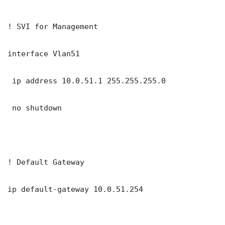
! SVI for Management

interface Vlan51

 ip address 10.0.51.1 255.255.255.0

 no shutdown

! Default Gateway

ip default-gateway 10.0.51.254
