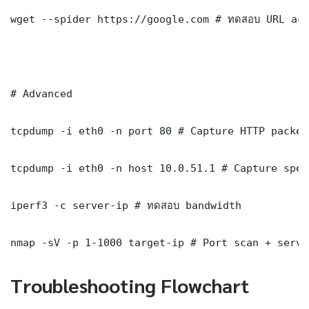
wget --spider https://google.com # ทดสอบ URL acc
# Advanced

tcpdump -i eth0 -n port 80 # Capture HTTP packets
tcpdump -i eth0 -n host 10.0.51.1 # Capture spec
iperf3 -c server-ip # ทดสอบ bandwidth

nmap -sV -p 1-1000 target-ip # Port scan + servi
Troubleshooting Flowchart