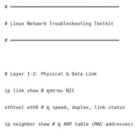
# ═══════════════════════════════════════

# Linux Network Troubleshooting Toolkit

# ═══════════════════════════════════════

# Layer 1-2: Physical & Data Link

ip link show # ดูสถานะ NIC

ethtool eth0 # ดู speed, duplex, link status

ip neighbor show # ดู ARP table (MAC addresses)
