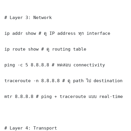
# Layer 3: Network

ip addr show # ดู IP address ทุก interface

ip route show # ดู routing table

ping -c 5 8.8.8.8 # ทดสอบ connectivity

traceroute -n 8.8.8.8 # ดู path ไป destination

mtr 8.8.8.8 # ping + traceroute แบบ real-time

# Layer 4: Transport
