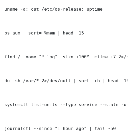
uname -a; cat /etc/os-release; uptime

ps aux --sort=-%mem | head -15

find / -name "*.log" -size +100M -mtime +7 2>/dev
du -sh /var/* 2>/dev/null | sort -rh | head -10

systemctl list-units --type=service --state=runni
journalctl --since "1 hour ago" | tail -50
