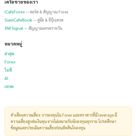
เครือข่ายของเรา
iCafeForex
— คอร์ส & สัญญาณ Forex
SiamCafeBook
— คู่มือ & อีบุ๊กเทรด
XM Signal
— สัญญาณเทรดรายวัน
หมวดหมู่
ล่าสุด
Forex
ไอที
AI
เทรด
คำเตือนความเสี่ยง: การลงทุนใน Forex และตราสารที่มี leverage มี
ความเสี่ยงสูงต่อเงินทุน อาจไม่เหมาะกับนักลงทุนทุกราย โปรดศึกษา
ข้อมูลและประเมินความเสี่ยงก่อนตัดสินใจลงทุน