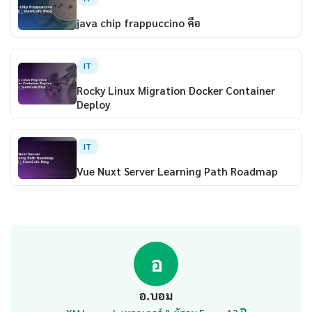
java chip frappuccino คือ
IT
Rocky Linux Migration Docker Container
Deploy
IT
Vue Nuxt Server Learning Path Roadmap
อ
อ.บอม