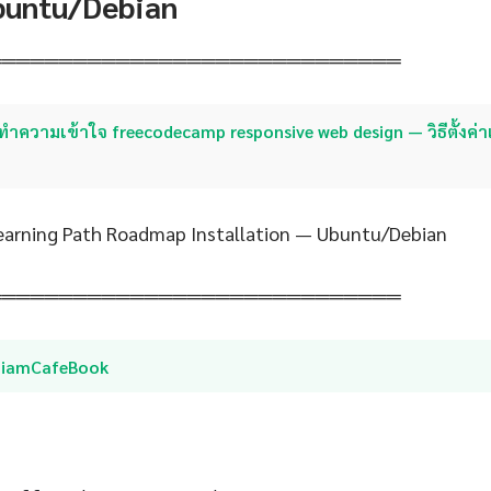
Ubuntu/Debian
═════════════════════════════
ทำความเข้าใจ freecodecamp responsive web design — วิธีตั้งค่
Learning Path Roadmap Installation — Ubuntu/Debian
═════════════════════════════
SiamCafeBook