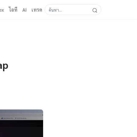
ex
ไอที
AI
เทรด
ap