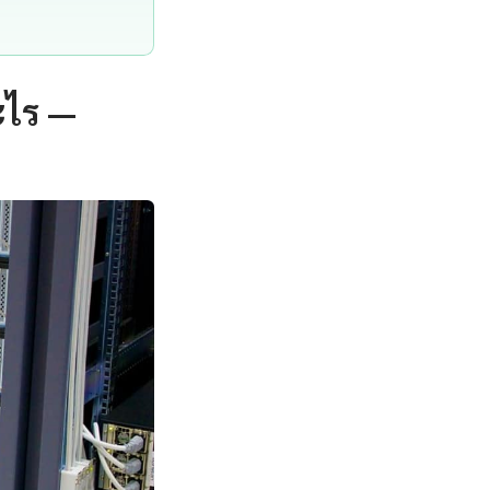
ะไร —