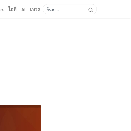
ex
ไอที
AI
เทรด