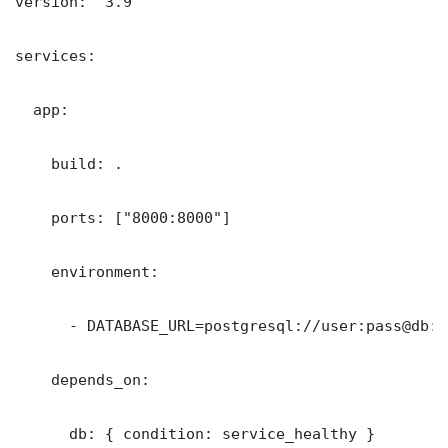
version: "3.9"

services:

  app:

    build: .

    ports: ["8000:8000"]

    environment:

      - DATABASE_URL=postgresql://user:pass@db:5
    depends_on:

      db: { condition: service_healthy }
