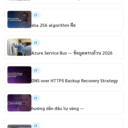
IT
sha 256 algorithm คือ
IT
Azure Service Bus — ข้อมูลครบถ้วน 2026
IT
DNS over HTTPS Backup Recovery Strategy
IT
hướng dẫn đầu tư vàng —
IT