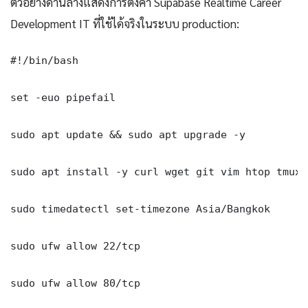
ตัวอย่างด้านล่างแสดงการตั้งค่า Supabase Realtime Career
Development IT ที่ใช้ได้จริงในระบบ production:
#!/bin/bash

set -euo pipefail

sudo apt update && sudo apt upgrade -y

sudo apt install -y curl wget git vim htop tmux j
sudo timedatectl set-timezone Asia/Bangkok

sudo ufw allow 22/tcp

sudo ufw allow 80/tcp
