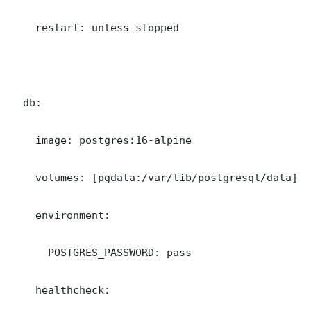
    restart: unless-stopped

  db:

    image: postgres:16-alpine

    volumes: [pgdata:/var/lib/postgresql/data]

    environment:

      POSTGRES_PASSWORD: pass

    healthcheck:
