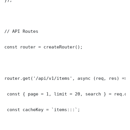
// API Routes

const router = createRouter();

router.get('/api/v1/items', async (req, res) => {
 const { page = 1, limit = 20, search } = req.que
 const cacheKey = `items:::`;
