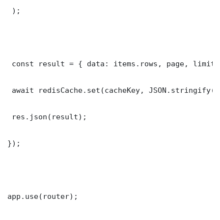
 );

 const result = { data: items.rows, page, limit,
 await redisCache.set(cacheKey, JSON.stringify(r
 res.json(result);

});

app.use(router);
