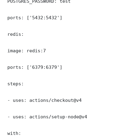
 POSTGRES_PASSWORD: test

 ports: ['5432:5432']

 redis:

 image: redis:7

 ports: ['6379:6379']

 steps:

 - uses: actions/checkout@v4

 - uses: actions/setup-node@v4

 with:
