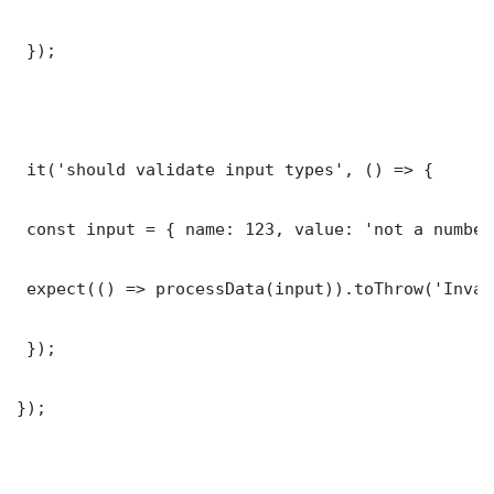
 });

 it('should validate input types', () => {

 const input = { name: 123, value: 'not a number'
 expect(() => processData(input)).toThrow('Inval
 });

});
