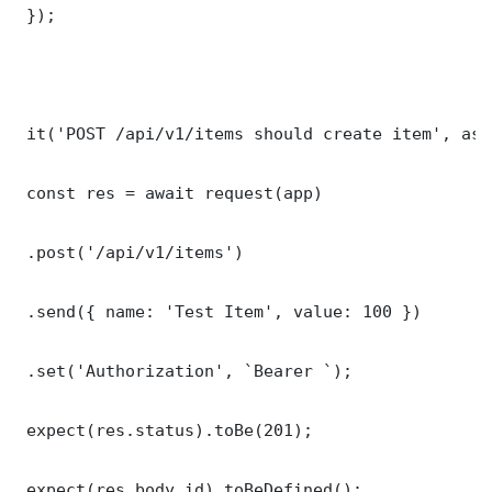
 });

 it('POST /api/v1/items should create item', asy
 const res = await request(app)

 .post('/api/v1/items')

 .send({ name: 'Test Item', value: 100 })

 .set('Authorization', `Bearer `);

 expect(res.status).toBe(201);

 expect(res.body.id).toBeDefined();
