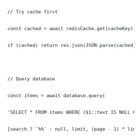
 // Try cache first

 const cached = await redisCache.get(cacheKey);

 if (cached) return res.json(JSON.parse(cached));
 // Query database

 const items = await database.query(

 'SELECT * FROM items WHERE ($1::text IS NULL OR
 [search ? `%%` : null, limit, (page - 1) * limit