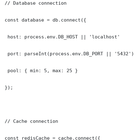
// Database connection

const database = db.connect({

 host: process.env.DB_HOST || 'localhost'

 port: parseInt(process.env.DB_PORT || '5432')

 pool: { min: 5, max: 25 }

});

// Cache connection

const redisCache = cache.connect({
