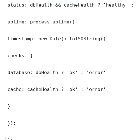
 status: dbHealth && cacheHealth ? 'healthy' : '
 uptime: process.uptime()

 timestamp: new Date().toISOString()

 checks: {

 database: dbHealth ? 'ok' : 'error'

 cache: cacheHealth ? 'ok' : 'error'

 }

 });

});
