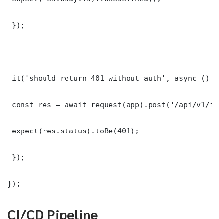
 });

 it('should return 401 without auth', async () =>
 const res = await request(app).post('/api/v1/it
 expect(res.status).toBe(401);

 });

});
CI/CD Pipeline