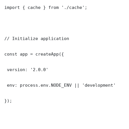
import { cache } from './cache';

// Initialize application

const app = createApp({

 version: '2.0.0'

 env: process.env.NODE_ENV || 'development'

});
