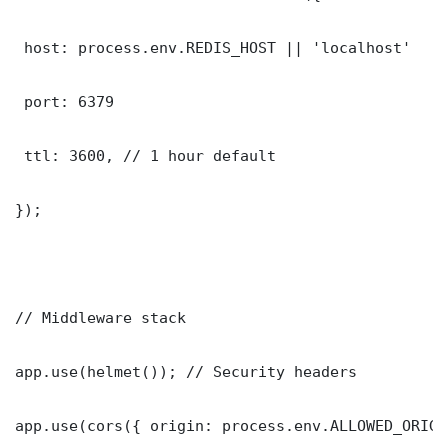
 host: process.env.REDIS_HOST || 'localhost'

 port: 6379

 ttl: 3600, // 1 hour default

});

// Middleware stack

app.use(helmet()); // Security headers

app.use(cors({ origin: process.env.ALLOWED_ORIGI