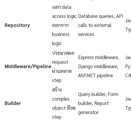
แยก data
access logic
Database queries, API
Ja
Repository
ออกจาก
calls to external
Ty
business
services
logic
ประมวลผล
Express middleware,
Ja
request
Middleware/Pipeline
Django middleware,
Py
ผ่านหลาย
ASP.NET pipeline
C
step
สร้าง
Query builder, Form
complex
Ja
Builder
builder, Report
object ทีละ
Ty
generator
step