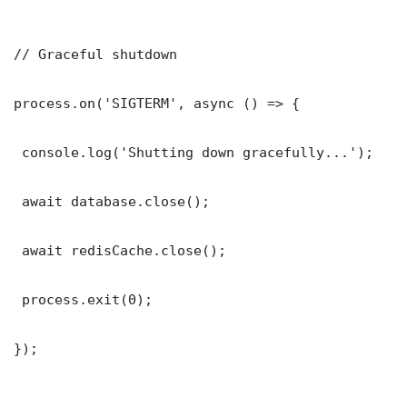
// Graceful shutdown

process.on('SIGTERM', async () => {

 console.log('Shutting down gracefully...');

 await database.close();

 await redisCache.close();

 process.exit(0);

});
