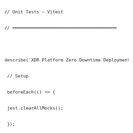
// Unit Tests — Vitest

// ═══════════════════════════════════════

describe('XDR Platform Zero Downtime Deployment 
 // Setup

 beforeEach(() => {

 jest.clearAllMocks();

 });
