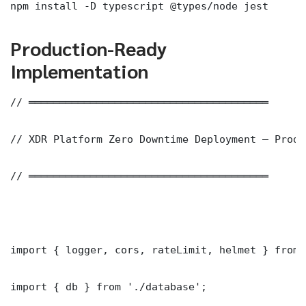
npm install -D typescript @types/node jest
Production-Ready
Implementation
// ═══════════════════════════════════════

// XDR Platform Zero Downtime Deployment — Produ
// ═══════════════════════════════════════

import { logger, cors, rateLimit, helmet } from 
import { db } from './database';
