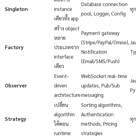
Database connection
Singleton
instance
ทุ
pool, Logger, Config
เดียวทั้ง app
สร้าง object
Payment gateway
หลาย
(Stripe/PayPal/Omise),
Ja
Factory
ประเภทจาก
Notification
Ty
interface
(Email/SMS/Push)
เดียว
Event-
WebSocket real-time
Ja
Observer
driven
updates, Pub/Sub
Py
architecture
messaging
เปลี่ยน
Sorting algorithms,
algorithm
Authentication
Strategy
ทุ
ได้ตอน
methods, Pricing
runtime
strategies