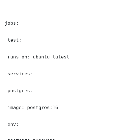
jobs:

 test:

 runs-on: ubuntu-latest

 services:

 postgres:

 image: postgres:16

 env:
