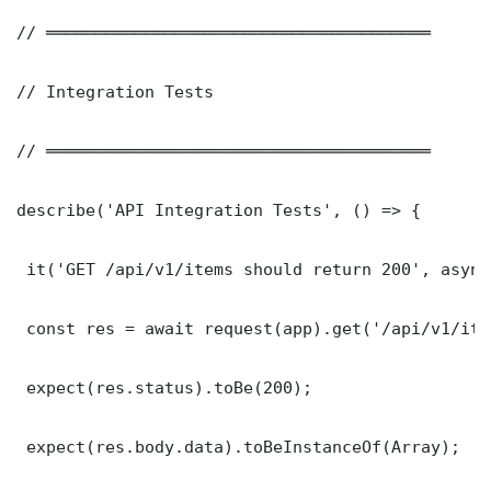
// ═══════════════════════════════════════

// Integration Tests

// ═══════════════════════════════════════

describe('API Integration Tests', () => {

 it('GET /api/v1/items should return 200', async
 const res = await request(app).get('/api/v1/item
 expect(res.status).toBe(200);

 expect(res.body.data).toBeInstanceOf(Array);
