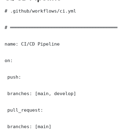
# .github/workflows/ci.yml

# ═══════════════════════════════════════

name: CI/CD Pipeline

on:

 push:

 branches: [main, develop]

 pull_request:

 branches: [main]
