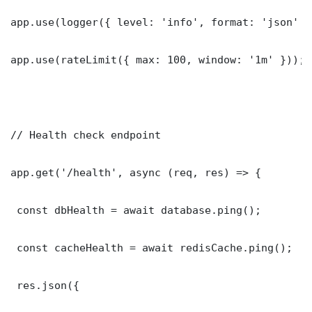
app.use(logger({ level: 'info', format: 'json' })
app.use(rateLimit({ max: 100, window: '1m' }));

// Health check endpoint

app.get('/health', async (req, res) => {

 const dbHealth = await database.ping();

 const cacheHealth = await redisCache.ping();

 res.json({
