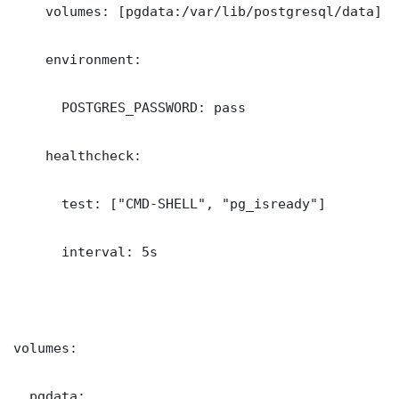
    volumes: [pgdata:/var/lib/postgresql/data]

    environment:

      POSTGRES_PASSWORD: pass

    healthcheck:

      test: ["CMD-SHELL", "pg_isready"]

      interval: 5s

volumes:

  pgdata: