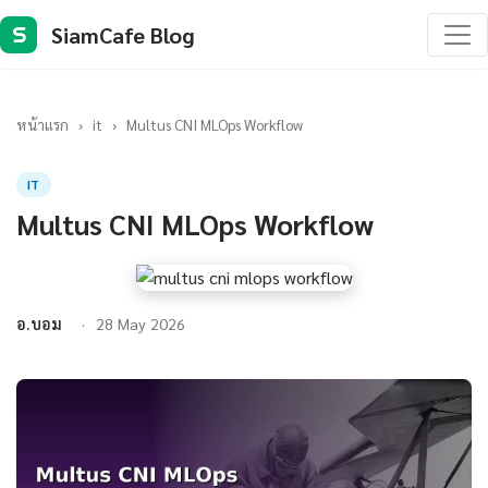
SiamCafe Blog
S
หน้าแรก
›
it
›
Multus CNI MLOps Workflow
IT
Multus CNI MLOps Workflow
อ.บอม
28 May 2026