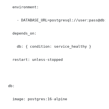
    environment:

      - DATABASE_URL=postgresql://user:pass@db:5
    depends_on:

      db: { condition: service_healthy }

    restart: unless-stopped

  db:

    image: postgres:16-alpine
