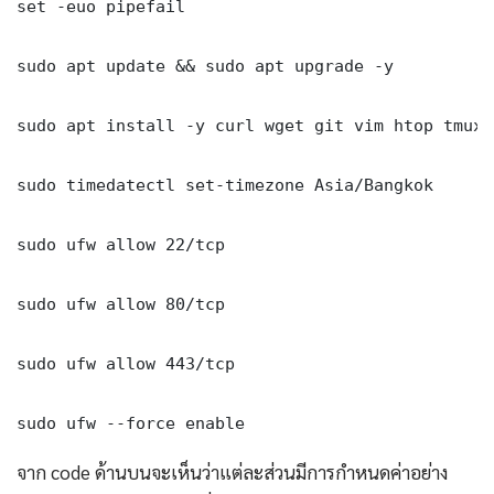
set -euo pipefail

sudo apt update && sudo apt upgrade -y

sudo apt install -y curl wget git vim htop tmux j
sudo timedatectl set-timezone Asia/Bangkok

sudo ufw allow 22/tcp

sudo ufw allow 80/tcp

sudo ufw allow 443/tcp

sudo ufw --force enable
จาก code ด้านบนจะเห็นว่าแต่ละส่วนมีการกำหนดค่าอย่าง