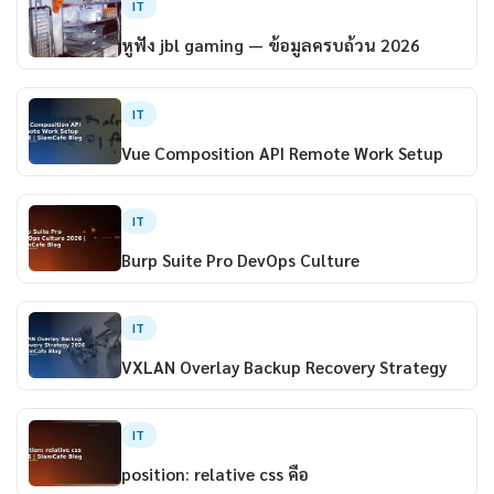
IT
หูฟัง jbl gaming — ข้อมูลครบถ้วน 2026
IT
Vue Composition API Remote Work Setup
IT
Burp Suite Pro DevOps Culture
IT
VXLAN Overlay Backup Recovery Strategy
IT
position: relative css คือ