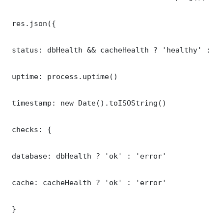
 res.json({

 status: dbHealth && cacheHealth ? 'healthy' : '
 uptime: process.uptime()

 timestamp: new Date().toISOString()

 checks: {

 database: dbHealth ? 'ok' : 'error'

 cache: cacheHealth ? 'ok' : 'error'

 }
