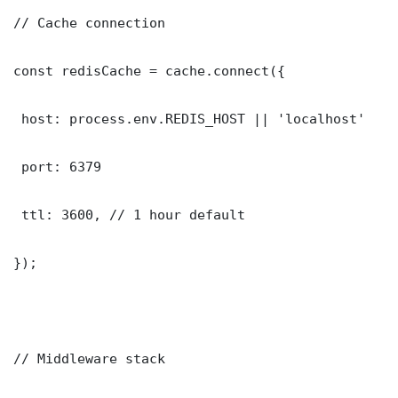
// Cache connection

const redisCache = cache.connect({

 host: process.env.REDIS_HOST || 'localhost'

 port: 6379

 ttl: 3600, // 1 hour default

});

// Middleware stack
