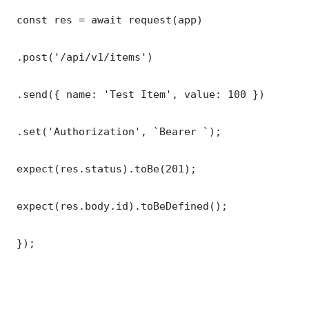
 const res = await request(app)

 .post('/api/v1/items')

 .send({ name: 'Test Item', value: 100 })

 .set('Authorization', `Bearer `);

 expect(res.status).toBe(201);

 expect(res.body.id).toBeDefined();

 });
