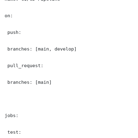
on:

 push:

 branches: [main, develop]

 pull_request:

 branches: [main]

jobs:

 test:
