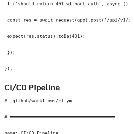
 it('should return 401 without auth', async () =>
 const res = await request(app).post('/api/v1/it
 expect(res.status).toBe(401);

 });

});
CI/CD Pipeline
# .github/workflows/ci.yml

# ═══════════════════════════════════════

name: CI/CD Pipeline
