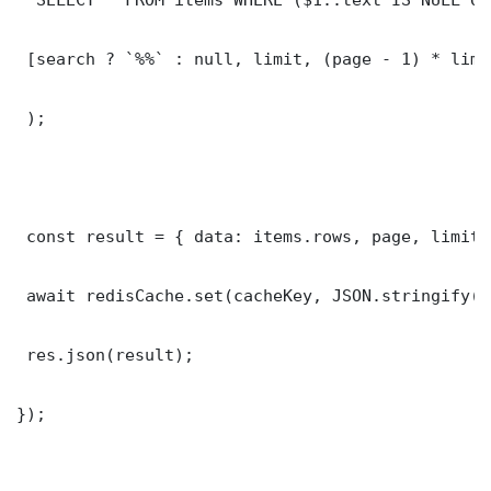
 [search ? `%%` : null, limit, (page - 1) * limit
 );

 const result = { data: items.rows, page, limit,
 await redisCache.set(cacheKey, JSON.stringify(r
 res.json(result);

});
