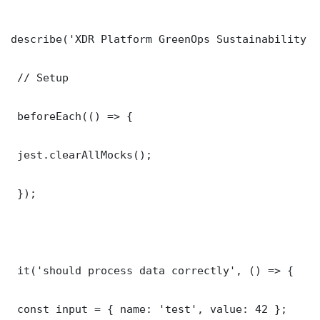
describe('XDR Platform GreenOps Sustainability C
 // Setup

 beforeEach(() => {

 jest.clearAllMocks();

 });

 it('should process data correctly', () => {

 const input = { name: 'test', value: 42 };
