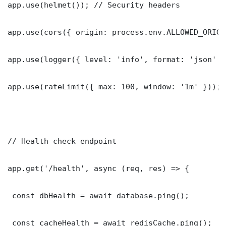
app.use(helmet()); // Security headers

app.use(cors({ origin: process.env.ALLOWED_ORIGI
app.use(logger({ level: 'info', format: 'json' })
app.use(rateLimit({ max: 100, window: '1m' }));

// Health check endpoint

app.get('/health', async (req, res) => {

 const dbHealth = await database.ping();

 const cacheHealth = await redisCache.ping();
