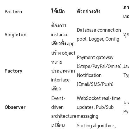
ภา
Pattern
ใช้เมื่อ
ตัวอย่างจริง
เห
ต้องการ
Database connection
Singleton
instance
ทุ
pool, Logger, Config
เดียวทั้ง app
สร้าง object
Payment gateway
หลาย
(Stripe/PayPal/Omise),
Ja
Factory
ประเภทจาก
Notification
Ty
interface
(Email/SMS/Push)
เดียว
Event-
WebSocket real-time
Ja
Observer
driven
updates, Pub/Sub
Py
architecture
messaging
เปลี่ยน
Sorting algorithms,