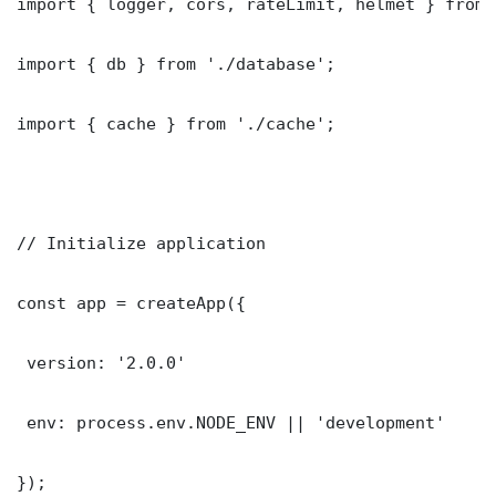
import { logger, cors, rateLimit, helmet } from 
import { db } from './database';

import { cache } from './cache';

// Initialize application

const app = createApp({

 version: '2.0.0'

 env: process.env.NODE_ENV || 'development'

});
