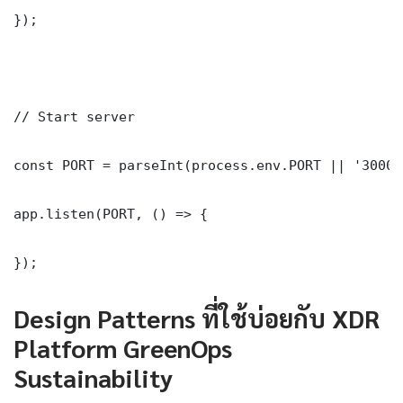
});

// Start server

const PORT = parseInt(process.env.PORT || '3000')
app.listen(PORT, () => {

});
Design Patterns ที่ใช้บ่อยกับ XDR
Platform GreenOps
Sustainability