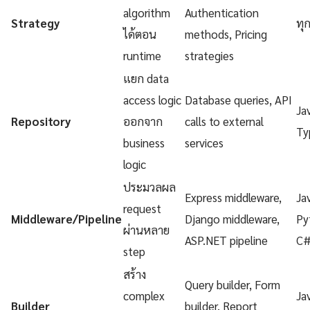
algorithm
Authentication
Strategy
ทุ
ได้ตอน
methods, Pricing
runtime
strategies
แยก data
access logic
Database queries, API
Ja
Repository
ออกจาก
calls to external
Ty
business
services
logic
ประมวลผล
Express middleware,
Ja
request
Middleware/Pipeline
Django middleware,
Py
ผ่านหลาย
ASP.NET pipeline
C
step
สร้าง
Query builder, Form
complex
Ja
Builder
builder, Report