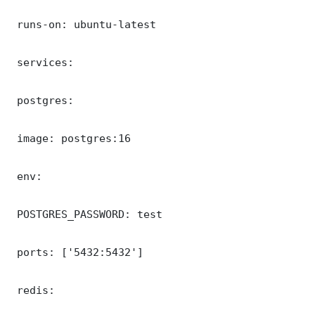
 runs-on: ubuntu-latest

 services:

 postgres:

 image: postgres:16

 env:

 POSTGRES_PASSWORD: test

 ports: ['5432:5432']

 redis:
