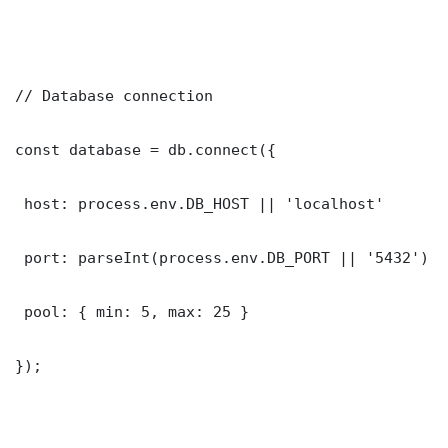
// Database connection

const database = db.connect({

 host: process.env.DB_HOST || 'localhost'

 port: parseInt(process.env.DB_PORT || '5432')

 pool: { min: 5, max: 25 }

});
