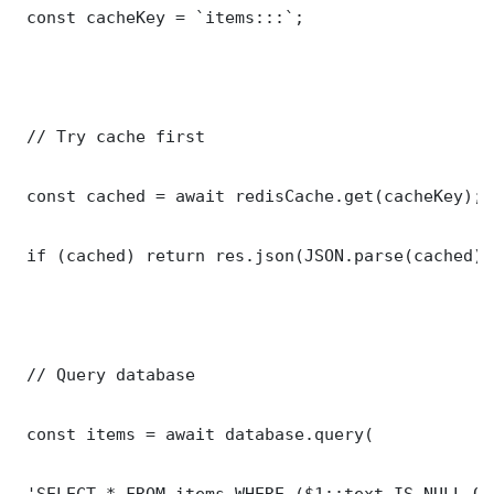
 const cacheKey = `items:::`;

 // Try cache first

 const cached = await redisCache.get(cacheKey);

 if (cached) return res.json(JSON.parse(cached));
 // Query database

 const items = await database.query(

 'SELECT * FROM items WHERE ($1::text IS NULL OR