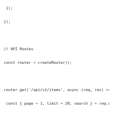
 });

});

// API Routes

const router = createRouter();

router.get('/api/v1/items', async (req, res) => {
 const { page = 1, limit = 20, search } = req.que