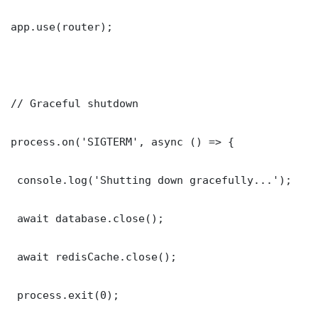
app.use(router);

// Graceful shutdown

process.on('SIGTERM', async () => {

 console.log('Shutting down gracefully...');

 await database.close();

 await redisCache.close();

 process.exit(0);
