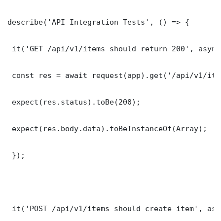
describe('API Integration Tests', () => {

 it('GET /api/v1/items should return 200', async
 const res = await request(app).get('/api/v1/item
 expect(res.status).toBe(200);

 expect(res.body.data).toBeInstanceOf(Array);

 });

 it('POST /api/v1/items should create item', asy