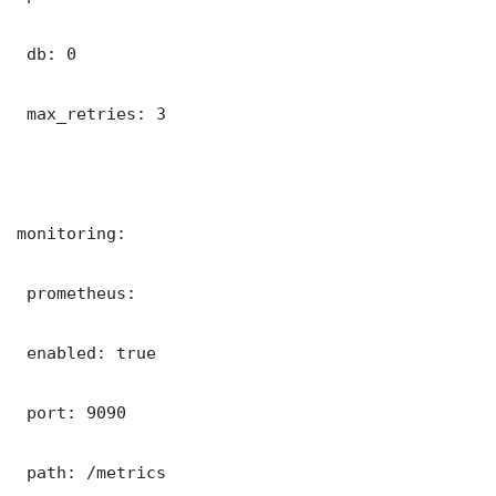
 db: 0

 max_retries: 3

monitoring:

 prometheus:

 enabled: true

 port: 9090

 path: /metrics
