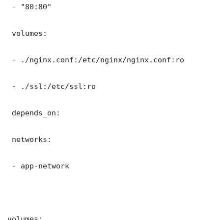
 - "80:80"

 volumes:

 - ./nginx.conf:/etc/nginx/nginx.conf:ro

 - ./ssl:/etc/ssl:ro

 depends_on:

 networks:

 - app-network

volumes:
