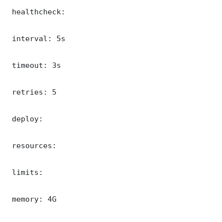
 healthcheck:

 interval: 5s

 timeout: 3s

 retries: 5

 deploy:

 resources:

 limits:

 memory: 4G
