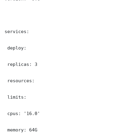
services:

 deploy:

 replicas: 3

 resources:

 limits:

 cpus: '16.0'

 memory: 64G
