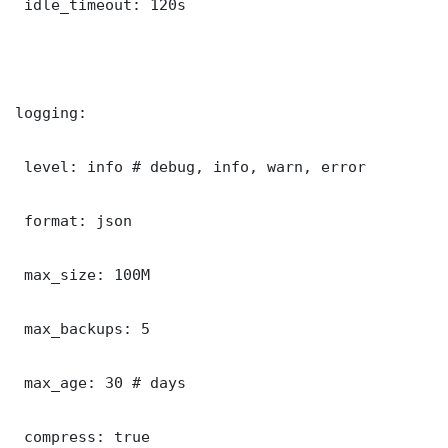
 idle_timeout: 120s

logging:

 level: info # debug, info, warn, error

 format: json

 max_size: 100M

 max_backups: 5

 max_age: 30 # days

 compress: true
