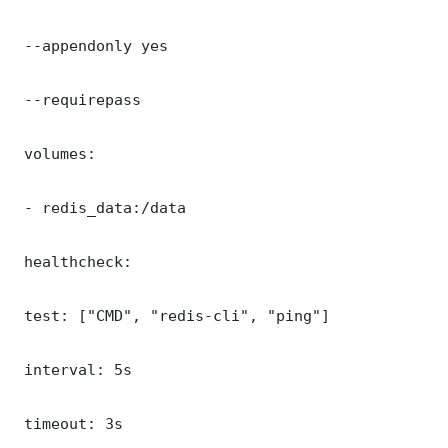
 --appendonly yes

 --requirepass 

 volumes:

 - redis_data:/data

 healthcheck:

 test: ["CMD", "redis-cli", "ping"]

 interval: 5s

 timeout: 3s
