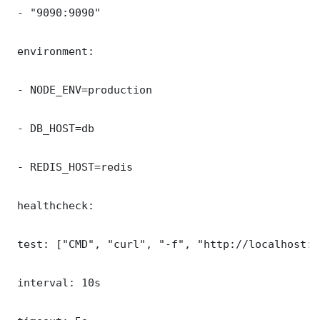
 - "9090:9090"

 environment:

 - NODE_ENV=production

 - DB_HOST=db

 - REDIS_HOST=redis

 healthcheck:

 test: ["CMD", "curl", "-f", "http://localhost:9
 interval: 10s
