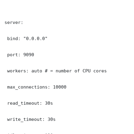
server:

 bind: "0.0.0.0"

 port: 9090

 workers: auto # = number of CPU cores

 max_connections: 10000

 read_timeout: 30s

 write_timeout: 30s
