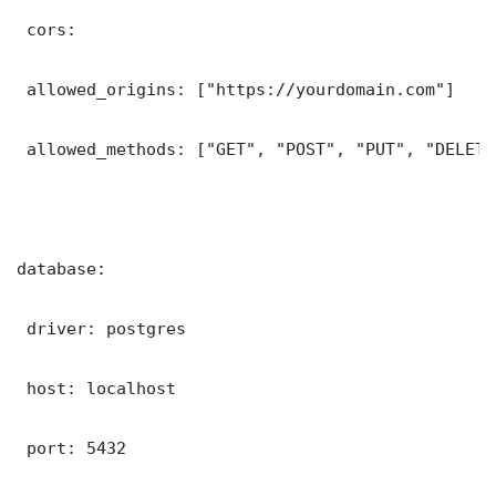
 cors:

 allowed_origins: ["https://yourdomain.com"]

 allowed_methods: ["GET", "POST", "PUT", "DELETE"
database:

 driver: postgres

 host: localhost

 port: 5432
