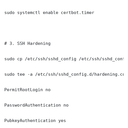
sudo systemctl enable certbot.timer

# 3. SSH Hardening

sudo cp /etc/ssh/sshd_config /etc/ssh/sshd_config
sudo tee -a /etc/ssh/sshd_config.d/hardening.con
PermitRootLogin no

PasswordAuthentication no

PubkeyAuthentication yes
