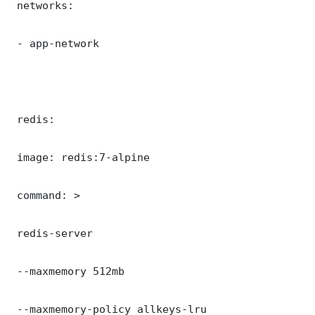
 networks:

 - app-network

 redis:

 image: redis:7-alpine

 command: >

 redis-server

 --maxmemory 512mb

 --maxmemory-policy allkeys-lru
