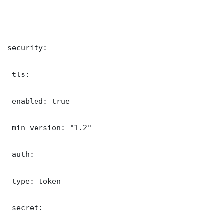
security:

 tls:

 enabled: true

 min_version: "1.2"

 auth:

 type: token

 secret: 
