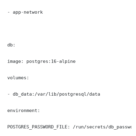
 - app-network

 db:

 image: postgres:16-alpine

 volumes:

 - db_data:/var/lib/postgresql/data

 environment:

 POSTGRES_PASSWORD_FILE: /run/secrets/db_password