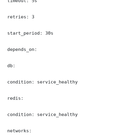
 timeout: 5s

 retries: 3

 start_period: 30s

 depends_on:

 db:

 condition: service_healthy

 redis:

 condition: service_healthy

 networks:
