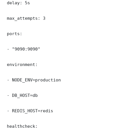
 delay: 5s

 max_attempts: 3

 ports:

 - "9090:9090"

 environment:

 - NODE_ENV=production

 - DB_HOST=db

 - REDIS_HOST=redis

 healthcheck:
