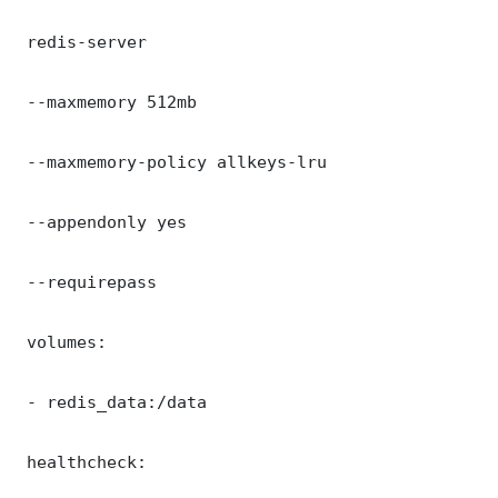
 redis-server

 --maxmemory 512mb

 --maxmemory-policy allkeys-lru

 --appendonly yes

 --requirepass 

 volumes:

 - redis_data:/data

 healthcheck:
