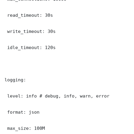
 read_timeout: 30s

 write_timeout: 30s

 idle_timeout: 120s

logging:

 level: info # debug, info, warn, error

 format: json

 max_size: 100M
