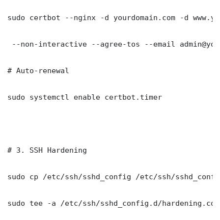
sudo certbot --nginx -d yourdomain.com -d www.yo
 --non-interactive --agree-tos --email admin@you
# Auto-renewal

sudo systemctl enable certbot.timer

# 3. SSH Hardening

sudo cp /etc/ssh/sshd_config /etc/ssh/sshd_config
sudo tee -a /etc/ssh/sshd_config.d/hardening.con