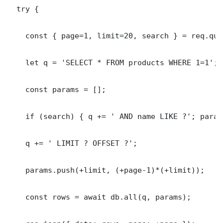
  try {

    const { page=1, limit=20, search } = req.quer
    let q = 'SELECT * FROM products WHERE 1=1';

    const params = [];

    if (search) { q += ' AND name LIKE ?'; param
    q += ' LIMIT ? OFFSET ?';

    params.push(+limit, (+page-1)*(+limit));

    const rows = await db.all(q, params);
