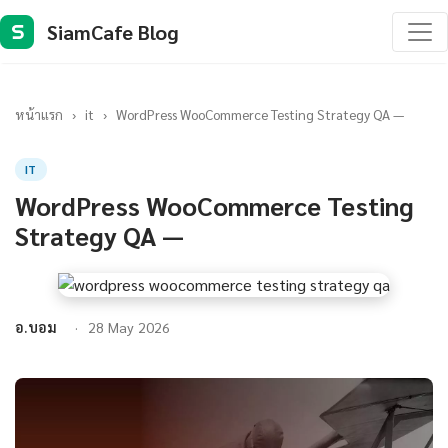
SiamCafe Blog
S
หน้าแรก
›
it
›
WordPress WooCommerce Testing Strategy QA —
IT
WordPress WooCommerce Testing
Strategy QA —
อ.บอม
28 May 2026