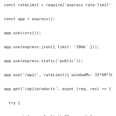
const rateLimit = require('express-rate-limit');

const app = express();

app.use(cors());

app.use(express.json({ limit: '10mb' }));

app.use(express.static('public'));

app.use('/api/', rateLimit({ windowMs: 15*60*100
app.get('/api/products', async (req, res) => {

  try {
