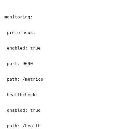
monitoring:

 prometheus:

 enabled: true

 port: 9090

 path: /metrics

 healthcheck:

 enabled: true

 path: /health
