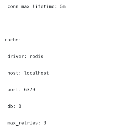
 conn_max_lifetime: 5m

cache:

 driver: redis

 host: localhost

 port: 6379

 db: 0

 max_retries: 3
