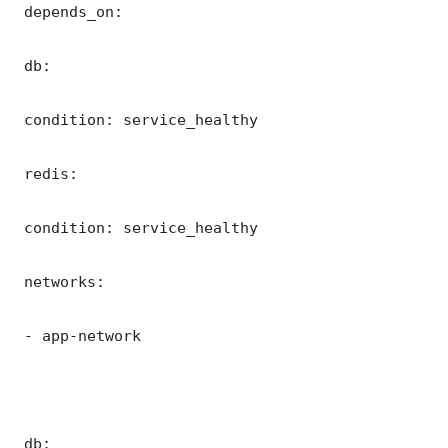
 depends_on:

 db:

 condition: service_healthy

 redis:

 condition: service_healthy

 networks:

 - app-network

 db:
