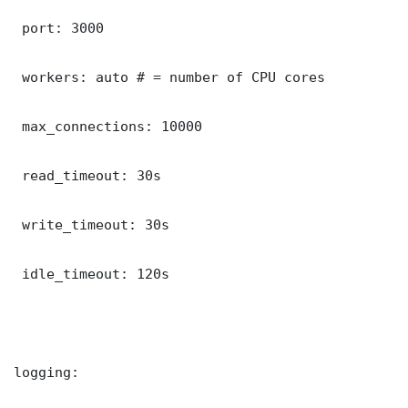
 port: 3000

 workers: auto # = number of CPU cores

 max_connections: 10000

 read_timeout: 30s

 write_timeout: 30s

 idle_timeout: 120s

logging:
