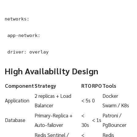
networks:

 app-network:

 driver: overlay
High Availability Design
Component
Strategy
RTO
RPO
Tools
2 replicas + Load
Docker
Application
< 5s
0
Balancer
Swarm / K8s
Primary-Replica +
<
Patroni /
Database
< 1s
Auto-failover
30s
PgBouncer
Redis Sentinel /
<
Redis