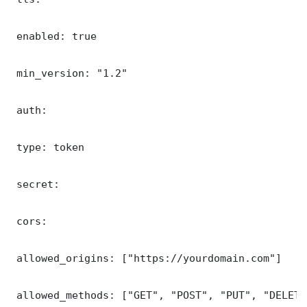
 enabled: true

 min_version: "1.2"

 auth:

 type: token

 secret: 

 cors:

 allowed_origins: ["https://yourdomain.com"]

 allowed_methods: ["GET", "POST", "PUT", "DELETE"