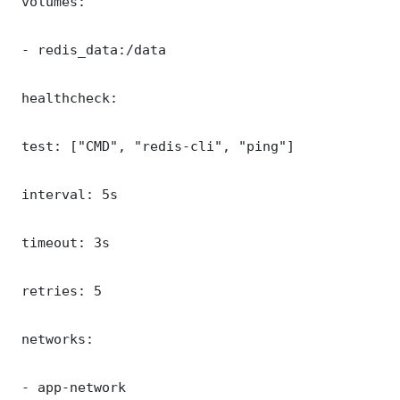
 volumes:

 - redis_data:/data

 healthcheck:

 test: ["CMD", "redis-cli", "ping"]

 interval: 5s

 timeout: 3s

 retries: 5

 networks:

 - app-network
