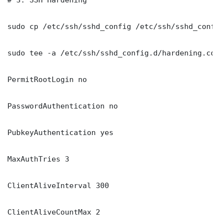
sudo cp /etc/ssh/sshd_config /etc/ssh/sshd_config
sudo tee -a /etc/ssh/sshd_config.d/hardening.con
PermitRootLogin no

PasswordAuthentication no

PubkeyAuthentication yes

MaxAuthTries 3

ClientAliveInterval 300

ClientAliveCountMax 2
