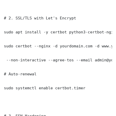
# 2. SSL/TLS with Let's Encrypt

sudo apt install -y certbot python3-certbot-nginx
sudo certbot --nginx -d yourdomain.com -d www.yo
 --non-interactive --agree-tos --email admin@you
# Auto-renewal

sudo systemctl enable certbot.timer

# 3. SSH Hardening
