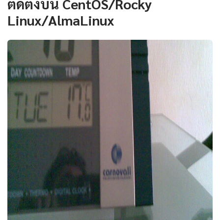
ติดตั้งบน CentOS/Rocky
Linux/AlmaLinux