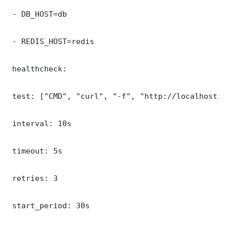
 - DB_HOST=db

 - REDIS_HOST=redis

 healthcheck:

 test: ["CMD", "curl", "-f", "http://localhost:3
 interval: 10s

 timeout: 5s

 retries: 3

 start_period: 30s
