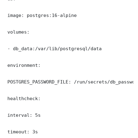
 image: postgres:16-alpine

 volumes:

 - db_data:/var/lib/postgresql/data

 environment:

 POSTGRES_PASSWORD_FILE: /run/secrets/db_password
 healthcheck:

 interval: 5s

 timeout: 3s
