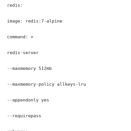
 redis:

 image: redis:7-alpine

 command: >

 redis-server

 --maxmemory 512mb

 --maxmemory-policy allkeys-lru

 --appendonly yes

 --requirepass 
