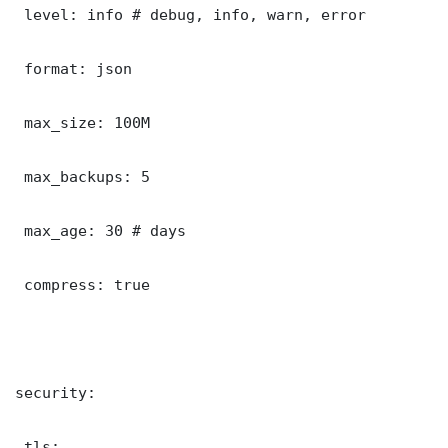
 level: info # debug, info, warn, error

 format: json

 max_size: 100M

 max_backups: 5

 max_age: 30 # days

 compress: true

security:

 tls:
