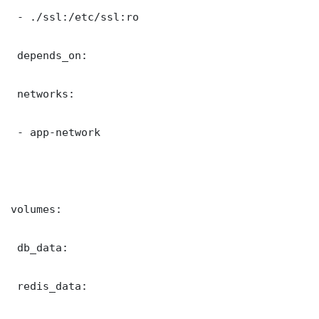
 - ./ssl:/etc/ssl:ro

 depends_on:

 networks:

 - app-network

volumes:

 db_data:

 redis_data:
