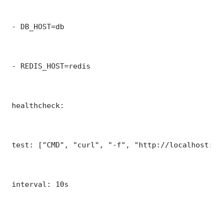
 - DB_HOST=db

 - REDIS_HOST=redis

 healthcheck:

 test: ["CMD", "curl", "-f", "http://localhost:5
 interval: 10s
