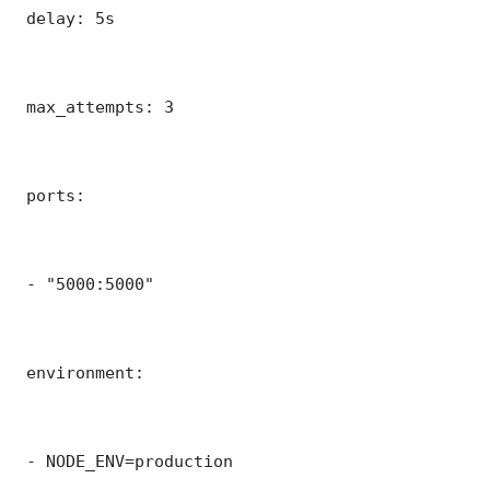
 delay: 5s

 max_attempts: 3

 ports:

 - "5000:5000"

 environment:

 - NODE_ENV=production
