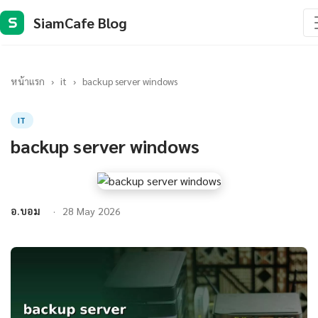
SiamCafe Blog
S
หน้าแรก
›
it
›
backup server windows
IT
backup server windows
อ.บอม
28 May 2026