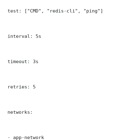
 test: ["CMD", "redis-cli", "ping"]

 interval: 5s

 timeout: 3s

 retries: 5

 networks:

 - app-network
