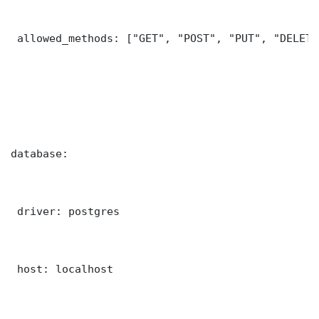
 allowed_methods: ["GET", "POST", "PUT", "DELETE"
database:

 driver: postgres

 host: localhost
