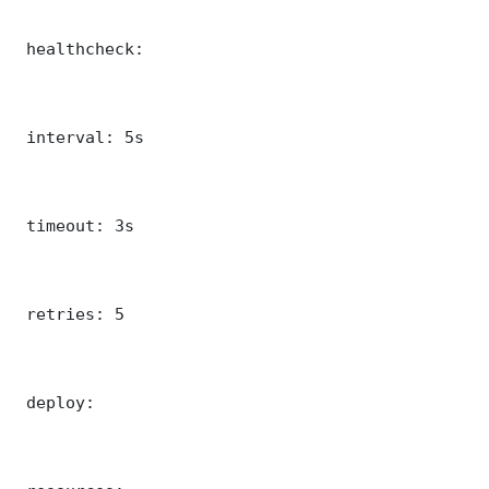
 healthcheck:

 interval: 5s

 timeout: 3s

 retries: 5

 deploy:
