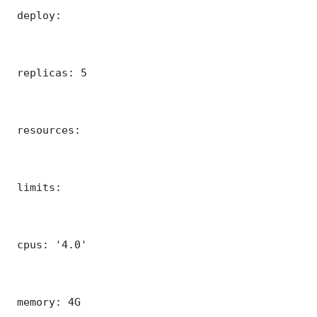
 deploy:

 replicas: 5

 resources:

 limits:

 cpus: '4.0'

 memory: 4G
