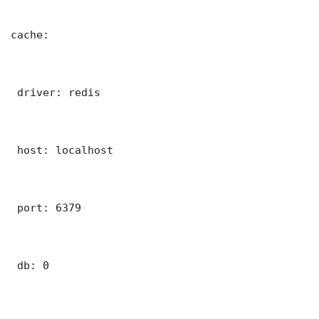
cache:

 driver: redis

 host: localhost

 port: 6379

 db: 0
