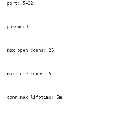
 port: 5432

 password: 

 max_open_conns: 25

 max_idle_conns: 5

 conn_max_lifetime: 5m
