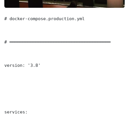
# docker-compose.production.yml

# ═══════════════════════════════════════

version: '3.8'

services:
