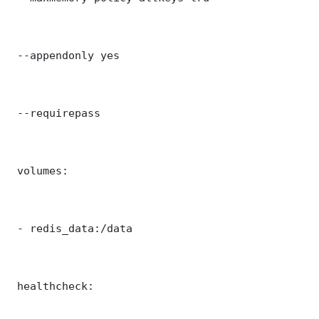
 --appendonly yes

 --requirepass 

 volumes:

 - redis_data:/data

 healthcheck:
