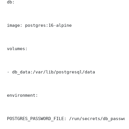
 db:

 image: postgres:16-alpine

 volumes:

 - db_data:/var/lib/postgresql/data

 environment:

 POSTGRES_PASSWORD_FILE: /run/secrets/db_password