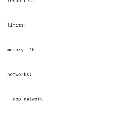
 resources:

 limits:

 memory: 4G

 networks:

 - app-network
