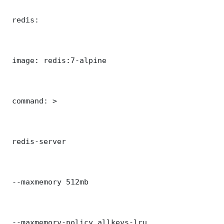
 redis:

 image: redis:7-alpine

 command: >

 redis-server

 --maxmemory 512mb

 --maxmemory-policy allkeys-lru
