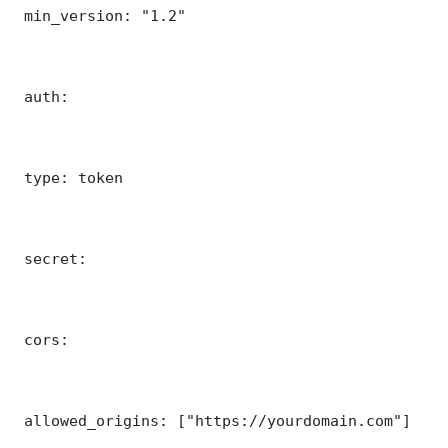
 min_version: "1.2"

 auth:

 type: token

 secret: 

 cors:

 allowed_origins: ["https://yourdomain.com"]
