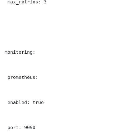
 max_retries: 3

monitoring:

 prometheus:

 enabled: true

 port: 9090
