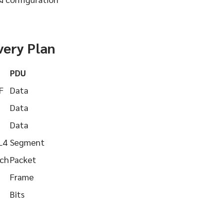
very Plan
PDU
F
Data
Data
Data
L4
Segment
tch
Packet
Frame
Bits