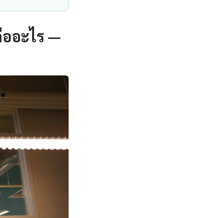
คืออะไร —