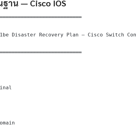
ื้นฐาน — Cisco IOS
═══════════════════════════

1be Disaster Recovery Plan — Cisco Switch Con
═══════════════════════════

inal

omain
