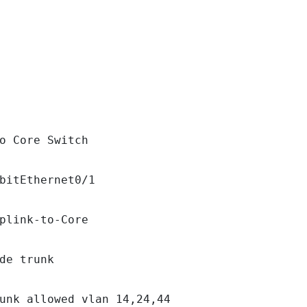
o Core Switch

bitEthernet0/1

plink-to-Core

de trunk

unk allowed vlan 14,24,44
