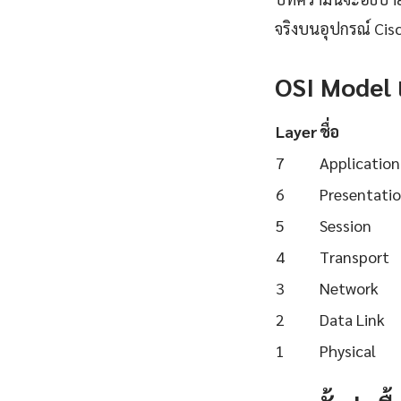
จริงบนอุปกรณ์ Cisc
OSI Model 
Layer
ชื่อ
7
Application
6
Presentati
5
Session
4
Transport
3
Network
2
Data Link
1
Physical