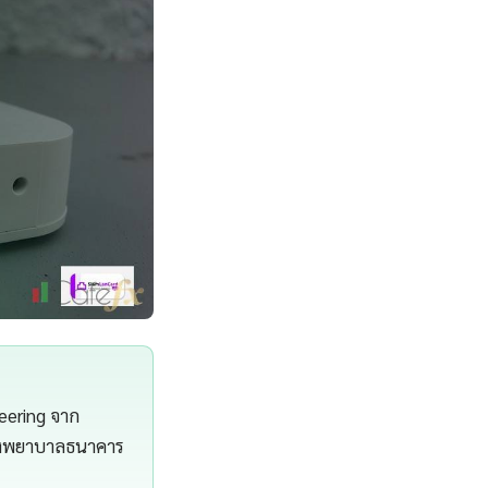
eering จาก
โรงพยาบาลธนาคาร