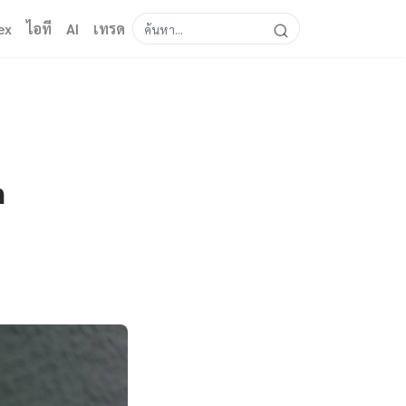
ex
ไอที
AI
เทรด
n