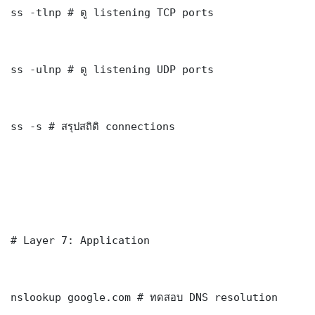
ss -tlnp # ดู listening TCP ports

ss -ulnp # ดู listening UDP ports

ss -s # สรุปสถิติ connections

# Layer 7: Application

nslookup google.com # ทดสอบ DNS resolution
