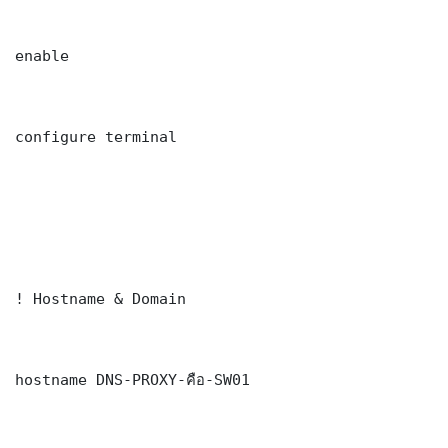
enable

configure terminal

! Hostname & Domain

hostname DNS-PROXY-คือ-SW01
