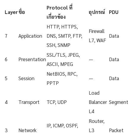
Protocol ที่
Layer
ชื่อ
อุปกรณ์
PDU
เกี่ยวข้อง
HTTP, HTTPS,
Firewall
7
Application
DNS, SMTP, FTP,
Data
L7, WAF
SSH, SNMP
SSL/TLS, JPEG,
6
Presentation
—
Data
ASCII, MPEG
NetBIOS, RPC,
5
Session
—
Data
PPTP
Load
4
Transport
TCP, UDP
Balancer
Segment
L4
Router,
IP, ICMP, OSPF,
3
Network
L3
Packet