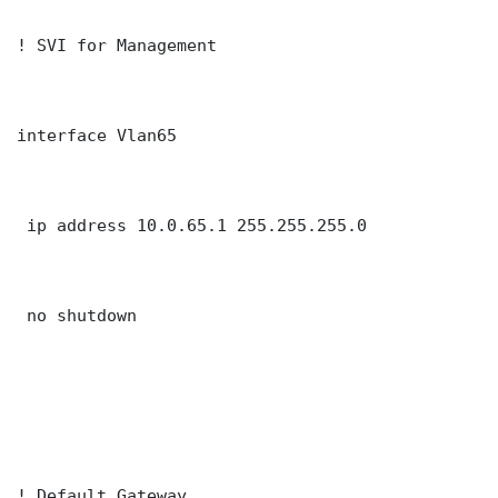
! SVI for Management

interface Vlan65

 ip address 10.0.65.1 255.255.255.0

 no shutdown

! Default Gateway
