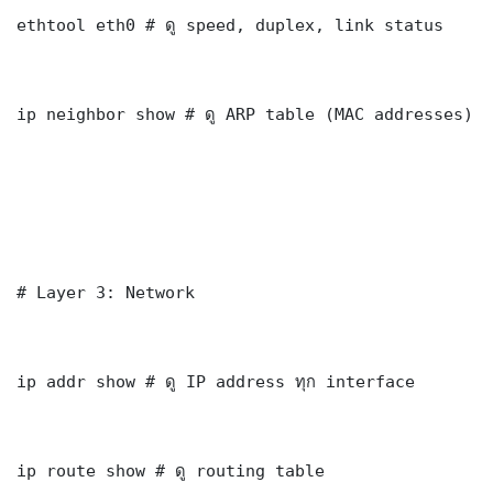
ethtool eth0 # ดู speed, duplex, link status

ip neighbor show # ดู ARP table (MAC addresses)

# Layer 3: Network

ip addr show # ดู IP address ทุก interface

ip route show # ดู routing table
