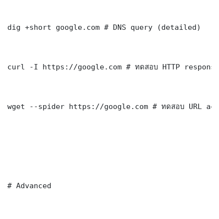
dig +short google.com # DNS query (detailed)

curl -I https://google.com # ทดสอบ HTTP response
wget --spider https://google.com # ทดสอบ URL acc
# Advanced
