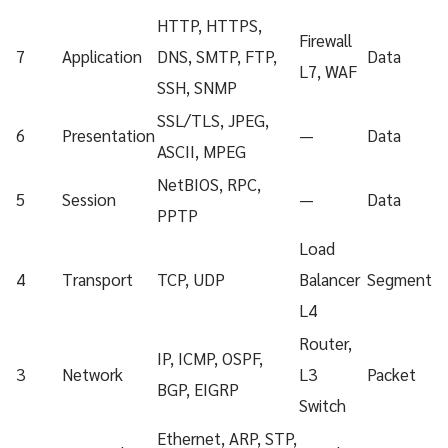
HTTP, HTTPS,
Firewall
7
Application
DNS, SMTP, FTP,
Data
L7, WAF
SSH, SNMP
SSL/TLS, JPEG,
6
Presentation
—
Data
ASCII, MPEG
NetBIOS, RPC,
5
Session
—
Data
PPTP
Load
4
Transport
TCP, UDP
Balancer
Segment
L4
Router,
IP, ICMP, OSPF,
3
Network
L3
Packet
BGP, EIGRP
Switch
Ethernet, ARP, STP,