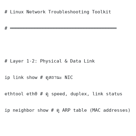
# Linux Network Troubleshooting Toolkit

# ═══════════════════════════════════════

# Layer 1-2: Physical & Data Link

ip link show # ดูสถานะ NIC

ethtool eth0 # ดู speed, duplex, link status

ip neighbor show # ดู ARP table (MAC addresses)
