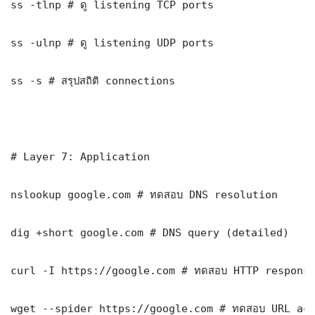
ss -tlnp # ดู listening TCP ports

ss -ulnp # ดู listening UDP ports

ss -s # สรุปสถิติ connections

# Layer 7: Application

nslookup google.com # ทดสอบ DNS resolution

dig +short google.com # DNS query (detailed)

curl -I https://google.com # ทดสอบ HTTP response
wget --spider https://google.com # ทดสอบ URL acc