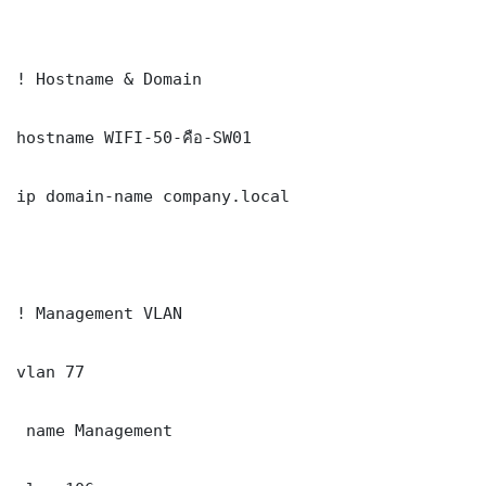
! Hostname & Domain

hostname WIFI-50-คือ-SW01

ip domain-name company.local

! Management VLAN

vlan 77

 name Management
