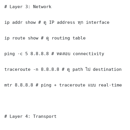
# Layer 3: Network

ip addr show # ดู IP address ทุก interface

ip route show # ดู routing table

ping -c 5 8.8.8.8 # ทดสอบ connectivity

traceroute -n 8.8.8.8 # ดู path ไป destination

mtr 8.8.8.8 # ping + traceroute แบบ real-time

# Layer 4: Transport
