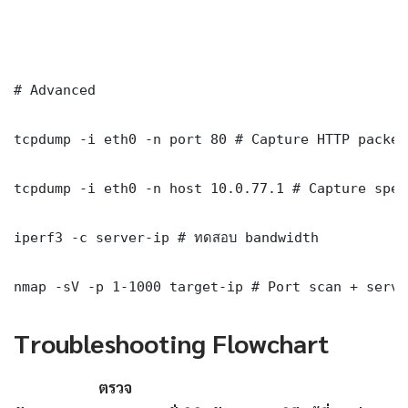
# Advanced

tcpdump -i eth0 -n port 80 # Capture HTTP packets
tcpdump -i eth0 -n host 10.0.77.1 # Capture spec
iperf3 -c server-ip # ทดสอบ bandwidth

nmap -sV -p 1-1000 target-ip # Port scan + servi
Troubleshooting Flowchart
ตรวจ