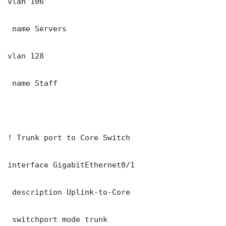
vlan 106

 name Servers

vlan 128

 name Staff

! Trunk port to Core Switch

interface GigabitEthernet0/1

 description Uplink-to-Core

 switchport mode trunk
