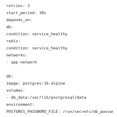
 retries: 3

 start_period: 30s

 depends_on:

 db:

 condition: service_healthy

 redis:

 condition: service_healthy

 networks:

 - app-network

 db:

 image: postgres:16-alpine

 volumes:

 - db_data:/var/lib/postgresql/data

 environment:

 POSTGRES_PASSWORD_FILE: /run/secrets/db_password