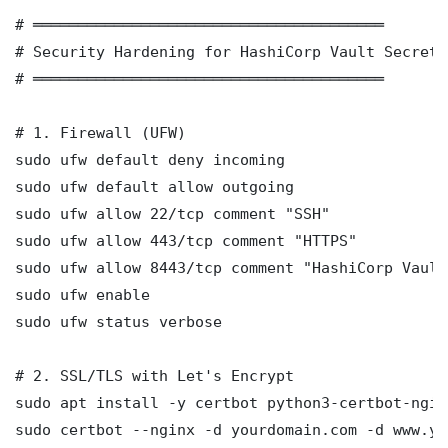
# ═══════════════════════════════════════

# Security Hardening for HashiCorp Vault Secrets
# ═══════════════════════════════════════

# 1. Firewall (UFW)

sudo ufw default deny incoming

sudo ufw default allow outgoing

sudo ufw allow 22/tcp comment "SSH"

sudo ufw allow 443/tcp comment "HTTPS"

sudo ufw allow 8443/tcp comment "HashiCorp Vault
sudo ufw enable

sudo ufw status verbose

# 2. SSL/TLS with Let's Encrypt

sudo apt install -y certbot python3-certbot-nginx
sudo certbot --nginx -d yourdomain.com -d www.yo