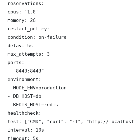
 reservations:

 cpus: '1.0'

 memory: 2G

 restart_policy:

 condition: on-failure

 delay: 5s

 max_attempts: 3

 ports:

 - "8443:8443"

 environment:

 - NODE_ENV=production

 - DB_HOST=db

 - REDIS_HOST=redis

 healthcheck:

 test: ["CMD", "curl", "-f", "http://localhost:8
 interval: 10s

 timeout: 5s
