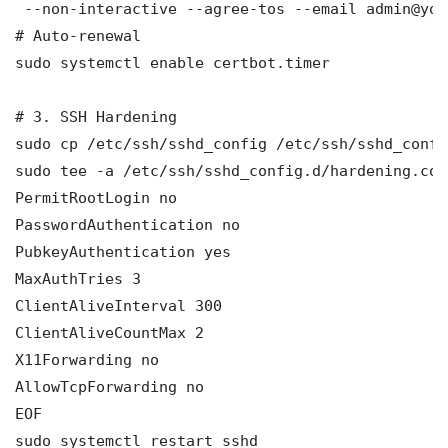
 --non-interactive --agree-tos --email admin@you
# Auto-renewal

sudo systemctl enable certbot.timer

# 3. SSH Hardening

sudo cp /etc/ssh/sshd_config /etc/ssh/sshd_config
sudo tee -a /etc/ssh/sshd_config.d/hardening.con
PermitRootLogin no

PasswordAuthentication no

PubkeyAuthentication yes

MaxAuthTries 3

ClientAliveInterval 300

ClientAliveCountMax 2

X11Forwarding no

AllowTcpForwarding no

EOF

sudo systemctl restart sshd
