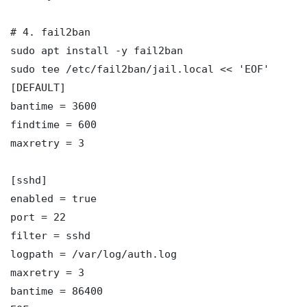
# 4. fail2ban

sudo apt install -y fail2ban

sudo tee /etc/fail2ban/jail.local << 'EOF'

[DEFAULT]

bantime = 3600

findtime = 600

maxretry = 3

[sshd]

enabled = true

port = 22

filter = sshd

logpath = /var/log/auth.log

maxretry = 3

bantime = 86400
