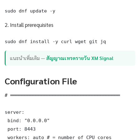
sudo dnf update -y
2. Install prerequisites
sudo dnf install -y curl wget git jq
แนะนำเพิ่มเติม —
สัญญาณเทรดรายวัน XM Signal
Configuration File
# ═══════════════════════════════════════

server:

 bind: "0.0.0.0"

 port: 8443

 workers: auto # = number of CPU cores
