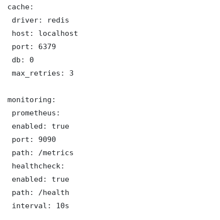
cache:

 driver: redis

 host: localhost

 port: 6379

 db: 0

 max_retries: 3

monitoring:

 prometheus:

 enabled: true

 port: 9090

 path: /metrics

 healthcheck:

 enabled: true

 path: /health

 interval: 10s