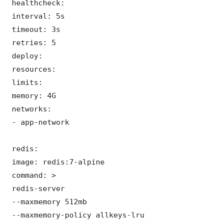
 healthcheck:

 interval: 5s

 timeout: 3s

 retries: 5

 deploy:

 resources:

 limits:

 memory: 4G

 networks:

 - app-network

 redis:

 image: redis:7-alpine

 command: >

 redis-server

 --maxmemory 512mb

 --maxmemory-policy allkeys-lru
