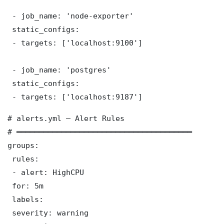
 - job_name: 'node-exporter'

 static_configs:

 - targets: ['localhost:9100']

 - job_name: 'postgres'

 static_configs:

 - targets: ['localhost:9187']
# alerts.yml — Alert Rules

# ═══════════════════════════════════════

groups:

 rules:

 - alert: HighCPU

 for: 5m

 labels:

 severity: warning
