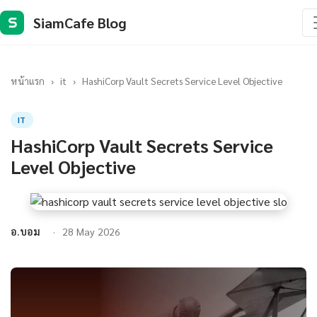
SiamCafe Blog
S
หน้าแรก
›
it
›
HashiCorp Vault Secrets Service Level Objective
IT
HashiCorp Vault Secrets Service
Level Objective
อ.บอม
28 May 2026