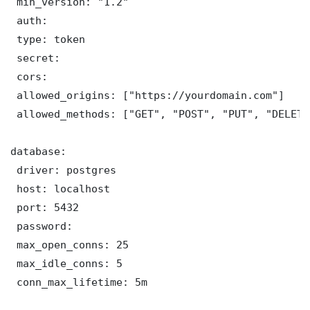
 min_version: "1.2"

 auth:

 type: token

 secret: 

 cors:

 allowed_origins: ["https://yourdomain.com"]

 allowed_methods: ["GET", "POST", "PUT", "DELETE"
database:

 driver: postgres

 host: localhost

 port: 5432

 password: 

 max_open_conns: 25

 max_idle_conns: 5

 conn_max_lifetime: 5m
