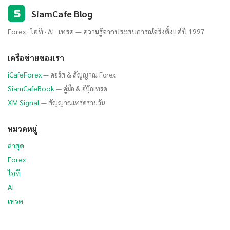
S
SiamCafe Blog
Forex · ไอที · AI · เทรด — ความรู้จากประสบการณ์จริงตั้งแต่ปี 1997
เครือข่ายของเรา
iCafeForex
— คอร์ส & สัญญาณ Forex
SiamCafeBook
— คู่มือ & อีบุ๊กเทรด
XM Signal
— สัญญาณเทรดรายวัน
หมวดหมู่
ล่าสุด
Forex
ไอที
AI
เทรด