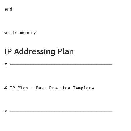
end

write memory
IP Addressing Plan
# ═══════════════════════════════════════

# IP Plan — Best Practice Template

# ═══════════════════════════════════════
