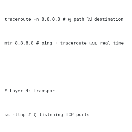
traceroute -n 8.8.8.8 # ดู path ไป destination

mtr 8.8.8.8 # ping + traceroute แบบ real-time

# Layer 4: Transport

ss -tlnp # ดู listening TCP ports
