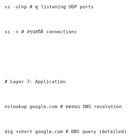
ss -ulnp # ดู listening UDP ports

ss -s # สรุปสถิติ connections

# Layer 7: Application

nslookup google.com # ทดสอบ DNS resolution

dig +short google.com # DNS query (detailed)
