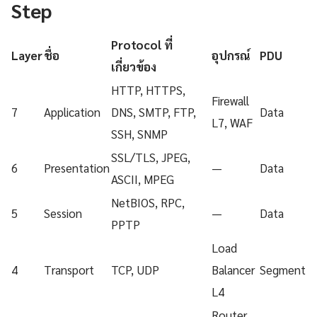
Step
Protocol ที่
Layer
ชื่อ
อุปกรณ์
PDU
เกี่ยวข้อง
HTTP, HTTPS,
Firewall
7
Application
DNS, SMTP, FTP,
Data
L7, WAF
SSH, SNMP
SSL/TLS, JPEG,
6
Presentation
—
Data
ASCII, MPEG
NetBIOS, RPC,
5
Session
—
Data
PPTP
Load
4
Transport
TCP, UDP
Balancer
Segment
L4
Router,