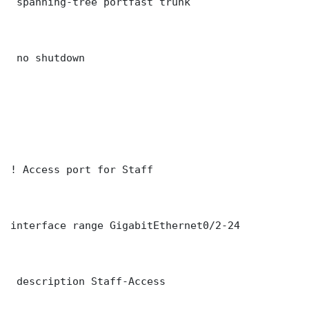
 spanning-tree portfast trunk

 no shutdown

! Access port for Staff

interface range GigabitEthernet0/2-24

 description Staff-Access
