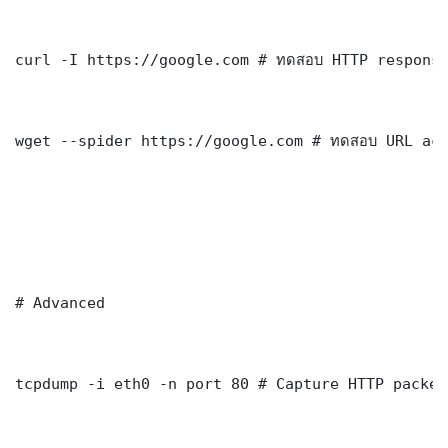
curl -I https://google.com # ทดสอบ HTTP response
wget --spider https://google.com # ทดสอบ URL acc
# Advanced

tcpdump -i eth0 -n port 80 # Capture HTTP packets