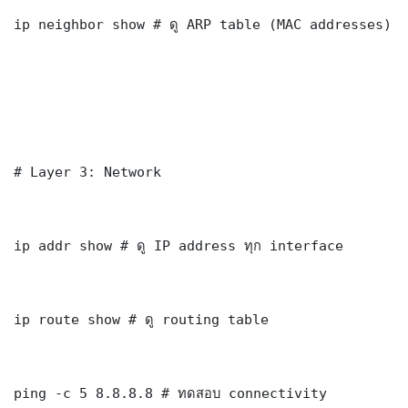
ip neighbor show # ดู ARP table (MAC addresses)

# Layer 3: Network

ip addr show # ดู IP address ทุก interface

ip route show # ดู routing table

ping -c 5 8.8.8.8 # ทดสอบ connectivity
