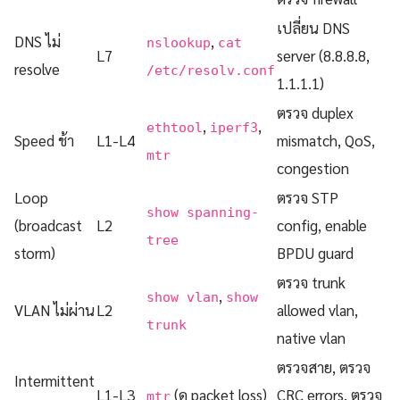
เปลี่ยน DNS
DNS ไม่
,
nslookup
cat
L7
server (8.8.8.8,
resolve
/etc/resolv.conf
1.1.1.1)
ตรวจ duplex
,
,
ethtool
iperf3
Speed ช้า
L1-L4
mismatch, QoS,
mtr
congestion
Loop
ตรวจ STP
show spanning-
(broadcast
L2
config, enable
tree
storm)
BPDU guard
ตรวจ trunk
,
show vlan
show
VLAN ไม่ผ่าน
L2
allowed vlan,
trunk
native vlan
ตรวจสาย, ตรวจ
Intermittent
L1-L3
(ดู packet loss)
CRC errors, ตรวจ
mtr