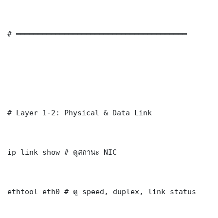
# ═══════════════════════════════════════

# Layer 1-2: Physical & Data Link

ip link show # ดูสถานะ NIC

ethtool eth0 # ดู speed, duplex, link status
