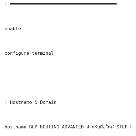
! ═══════════════════════════════════════

enable

configure terminal

! Hostname & Domain

hostname BGP-ROUTING-ADVANCED-สำหรับมือใหม่-STEP-BY