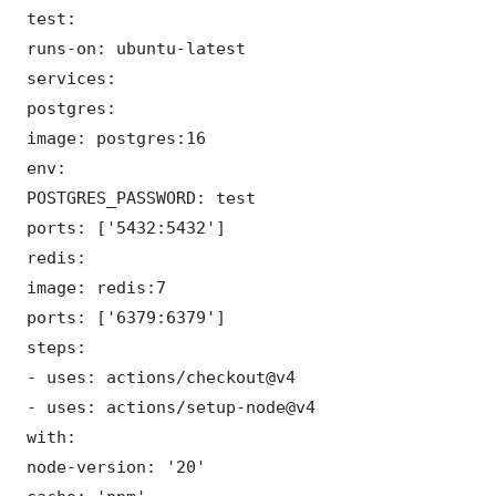
 test:

 runs-on: ubuntu-latest

 services:

 postgres:

 image: postgres:16

 env:

 POSTGRES_PASSWORD: test

 ports: ['5432:5432']

 redis:

 image: redis:7

 ports: ['6379:6379']

 steps:

 - uses: actions/checkout@v4

 - uses: actions/setup-node@v4

 with:

 node-version: '20'
