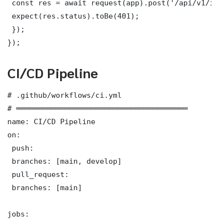
 const res = await request(app).post('/api/v1/it
 expect(res.status).toBe(401);

 });

});
CI/CD Pipeline
# .github/workflows/ci.yml

# ═══════════════════════════════════════

name: CI/CD Pipeline

on:

 push:

 branches: [main, develop]

 pull_request:

 branches: [main]

jobs:
