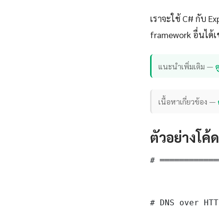
เราจะใช้ C# กับ E
framework อื่นได้เ
แนะนำเพิ่มเติม —
ด
เนื้อหาเกี่ยวข้อง —
ตัวอย่างโค้
# ════════════
# DNS over HTT