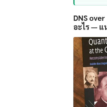
DNS over 
อะไร — แ