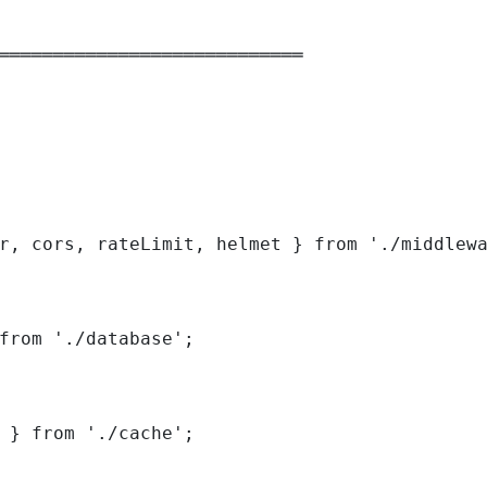
════════════════════════════

r, cors, rateLimit, helmet } from './middlewa
from './database';

 } from './cache';
