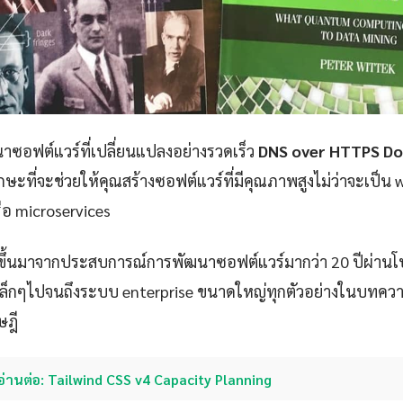
ซอฟต์แวร์ที่เปลี่ยนแปลงอย่างรวดเร็ว
DNS over HTTPS Do
กษะที่จะช่วยให้คุณสร้างซอฟต์แวร์ที่มีคุณภาพสูงไม่ว่าจะเป็น 
ือ microservices
ขึ้นมาจากประสบการณ์การพัฒนาซอฟต์แวร์มากว่า 20 ปีผ่าน
p เล็กๆไปจนถึงระบบ enterprise ขนาดใหญ่ทุกตัวอย่างในบทควา
ษฎี
อ่านต่อ: Tailwind CSS v4 Capacity Planning