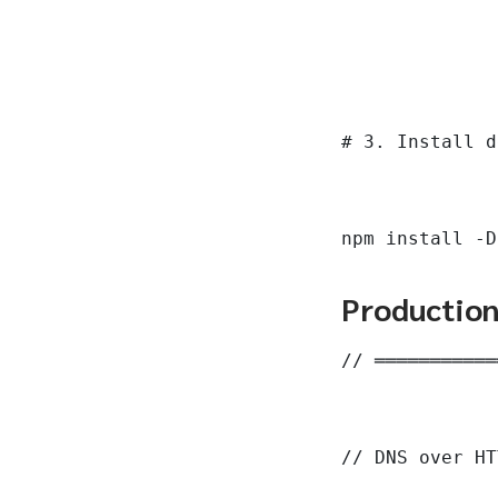
# 3. Install d
npm install -D
Productio
// ═══════════
// DNS over HT