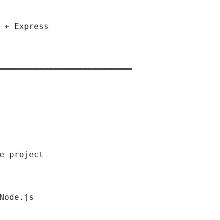
 + Express

═══════════════════════════

e project

Node.js
