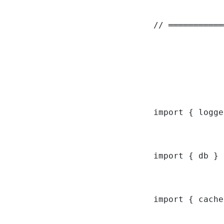
// ═══════════
import { logge
import { db } 
import { cache