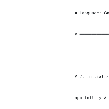
# Language: C#
# ════════════
# 2. Initializ
npm init -y # 