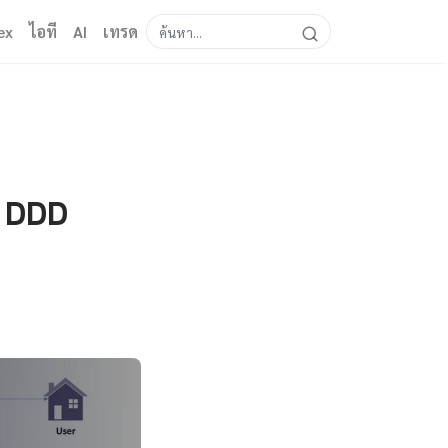
ex
ไอที
AI
เทรด
n DDD