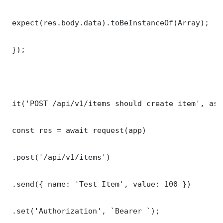
 expect(res.body.data).toBeInstanceOf(Array);

 });

 it('POST /api/v1/items should create item', asy
 const res = await request(app)

 .post('/api/v1/items')

 .send({ name: 'Test Item', value: 100 })

 .set('Authorization', `Bearer `);
