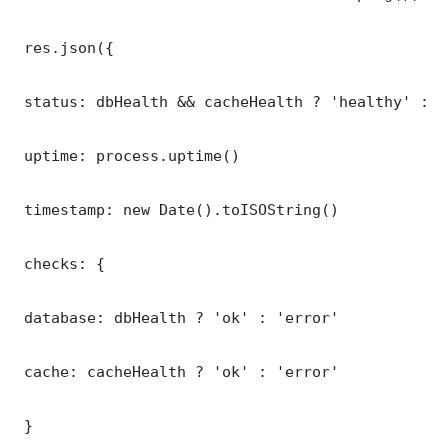
 res.json({

 status: dbHealth && cacheHealth ? 'healthy' : '
 uptime: process.uptime()

 timestamp: new Date().toISOString()

 checks: {

 database: dbHealth ? 'ok' : 'error'

 cache: cacheHealth ? 'ok' : 'error'

 }
