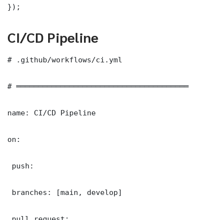
});
CI/CD Pipeline
# .github/workflows/ci.yml

# ═══════════════════════════════════════

name: CI/CD Pipeline

on:

 push:

 branches: [main, develop]

 pull_request:
