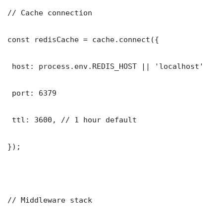
// Cache connection

const redisCache = cache.connect({

 host: process.env.REDIS_HOST || 'localhost'

 port: 6379

 ttl: 3600, // 1 hour default

});

// Middleware stack
