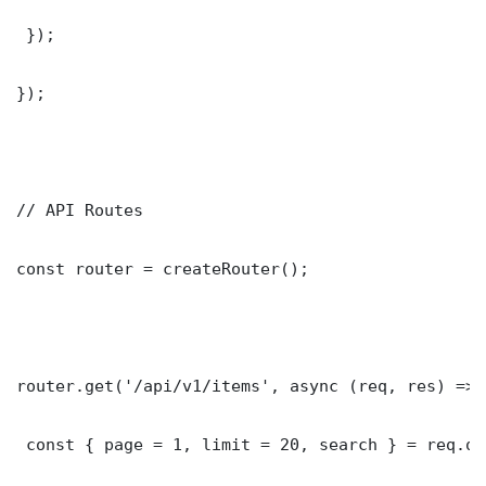
 });

});

// API Routes

const router = createRouter();

router.get('/api/v1/items', async (req, res) => {
 const { page = 1, limit = 20, search } = req.que