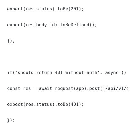
 expect(res.status).toBe(201);

 expect(res.body.id).toBeDefined();

 });

 it('should return 401 without auth', async () =>
 const res = await request(app).post('/api/v1/it
 expect(res.status).toBe(401);

 });
