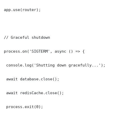
app.use(router);

// Graceful shutdown

process.on('SIGTERM', async () => {

 console.log('Shutting down gracefully...');

 await database.close();

 await redisCache.close();

 process.exit(0);
