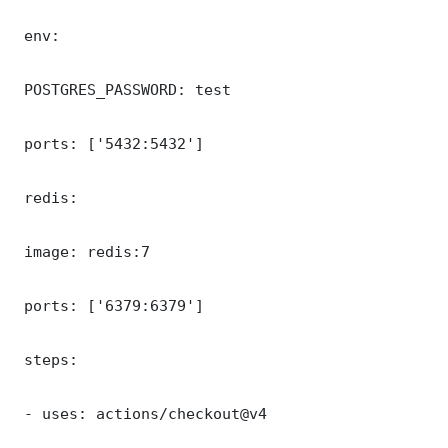
 env:

 POSTGRES_PASSWORD: test

 ports: ['5432:5432']

 redis:

 image: redis:7

 ports: ['6379:6379']

 steps:

 - uses: actions/checkout@v4
