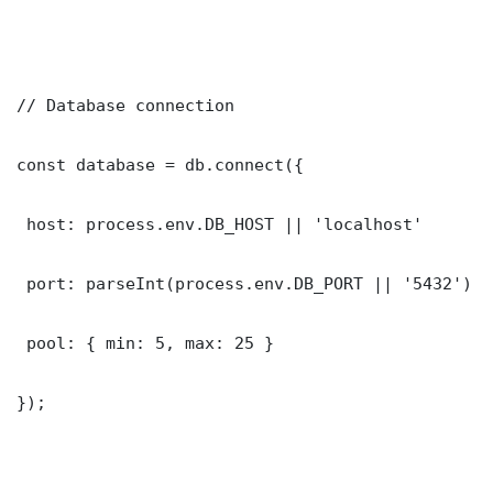
// Database connection

const database = db.connect({

 host: process.env.DB_HOST || 'localhost'

 port: parseInt(process.env.DB_PORT || '5432')

 pool: { min: 5, max: 25 }

});
