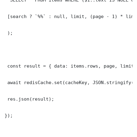
 [search ? `%%` : null, limit, (page - 1) * limit
 );

 const result = { data: items.rows, page, limit,
 await redisCache.set(cacheKey, JSON.stringify(r
 res.json(result);

});
