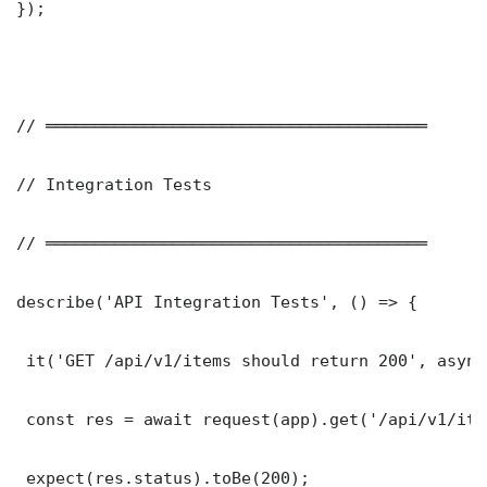
});

// ═══════════════════════════════════════

// Integration Tests

// ═══════════════════════════════════════

describe('API Integration Tests', () => {

 it('GET /api/v1/items should return 200', async
 const res = await request(app).get('/api/v1/item
 expect(res.status).toBe(200);
