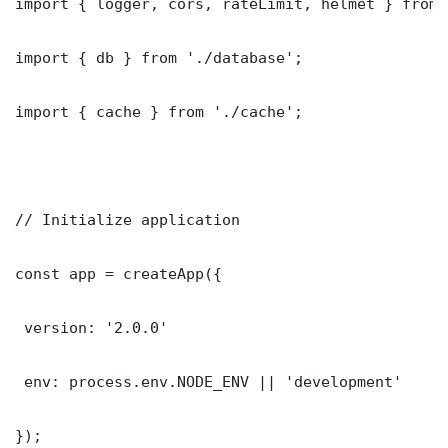
import { logger, cors, rateLimit, helmet } from 
import { db } from './database';

import { cache } from './cache';

// Initialize application

const app = createApp({

 version: '2.0.0'

 env: process.env.NODE_ENV || 'development'

});
