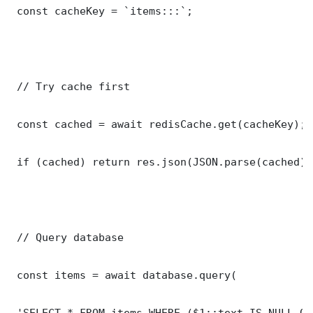
 const cacheKey = `items:::`;

 // Try cache first

 const cached = await redisCache.get(cacheKey);

 if (cached) return res.json(JSON.parse(cached));
 // Query database

 const items = await database.query(

 'SELECT * FROM items WHERE ($1::text IS NULL OR