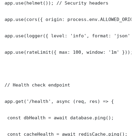
app.use(helmet()); // Security headers

app.use(cors({ origin: process.env.ALLOWED_ORIGI
app.use(logger({ level: 'info', format: 'json' })
app.use(rateLimit({ max: 100, window: '1m' }));

// Health check endpoint

app.get('/health', async (req, res) => {

 const dbHealth = await database.ping();

 const cacheHealth = await redisCache.ping();
