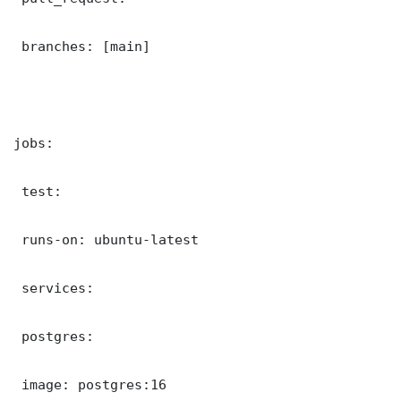
 branches: [main]

jobs:

 test:

 runs-on: ubuntu-latest

 services:

 postgres:

 image: postgres:16
