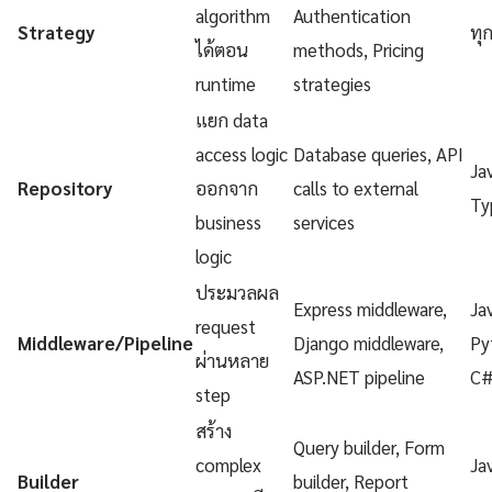
algorithm
Authentication
Strategy
ทุ
ได้ตอน
methods, Pricing
runtime
strategies
แยก data
access logic
Database queries, API
Ja
Repository
ออกจาก
calls to external
Ty
business
services
logic
ประมวลผล
Express middleware,
Ja
request
Middleware/Pipeline
Django middleware,
Py
ผ่านหลาย
ASP.NET pipeline
C
step
สร้าง
Query builder, Form
complex
Ja
Builder
builder, Report