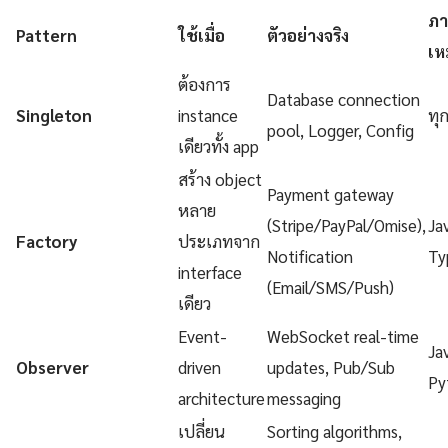
ภา
Pattern
ใช้เมื่อ
ตัวอย่างจริง
เห
ต้องการ
Database connection
Singleton
instance
ทุ
pool, Logger, Config
เดียวทั้ง app
สร้าง object
Payment gateway
หลาย
(Stripe/PayPal/Omise),
Ja
Factory
ประเภทจาก
Notification
Ty
interface
(Email/SMS/Push)
เดียว
Event-
WebSocket real-time
Ja
Observer
driven
updates, Pub/Sub
Py
architecture
messaging
เปลี่ยน
Sorting algorithms,