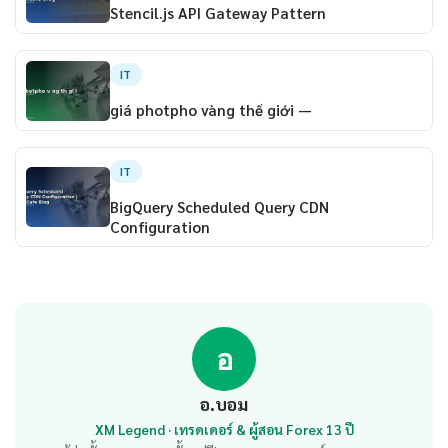
Stencil.js API Gateway Pattern
IT
giá photpho vàng thế giới —
IT
BigQuery Scheduled Query CDN
Configuration
อ
อ.บอม
XM Legend · เทรดเดอร์ & ผู้สอน Forex 13 ปี