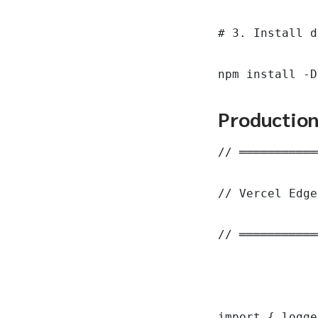
# 3. Install d
npm install -D
Productio
// ═══════════
// Vercel Edge
// ═══════════
import { logge