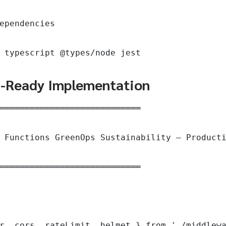
ependencies

 typescript @types/node jest
n-Ready Implementation
════════════════════════════

 Functions GreenOps Sustainability — Producti
════════════════════════════

r, cors, rateLimit, helmet } from './middlewa