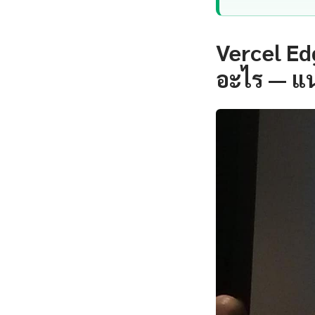
Vercel Ed
อะไร — แ