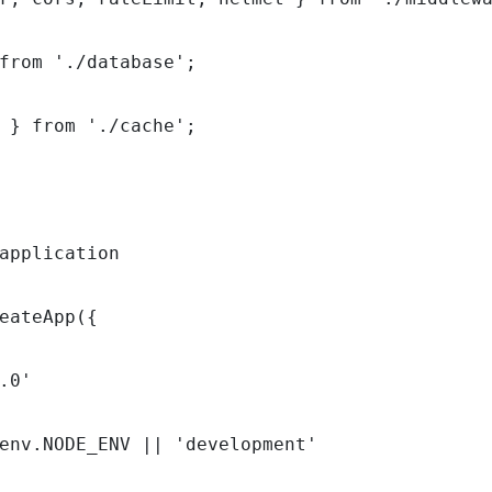
from './database';

 } from './cache';

application

eateApp({

.0'

env.NODE_ENV || 'development'
