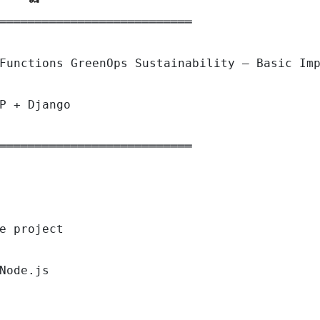
═══════════════════════════

Functions GreenOps Sustainability — Basic Imp
P + Django

═══════════════════════════

e project

Node.js
