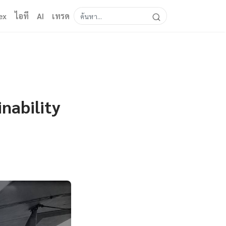
ex
ไอที
AI
เทรด
nability