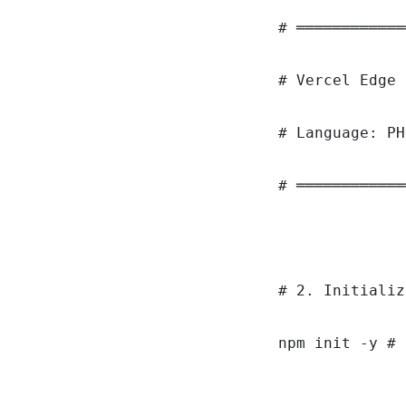
# ════════════
# Vercel Edge 
# Language: PH
# ════════════
# 2. Initializ
npm init -y # 