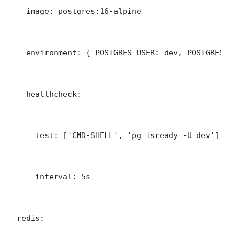
    image: postgres:16-alpine

    environment: { POSTGRES_USER: dev, POSTGRES_
    healthcheck:

      test: ['CMD-SHELL', 'pg_isready -U dev']

      interval: 5s

  redis:
