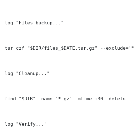
log "Files backup..."

tar czf "$DIR/files_$DATE.tar.gz" --exclude='*.l
log "Cleanup..."

find "$DIR" -name '*.gz' -mtime +30 -delete

log "Verify..."
