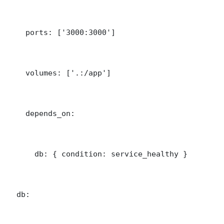
    ports: ['3000:3000']

    volumes: ['.:/app']

    depends_on:

      db: { condition: service_healthy }

  db:
