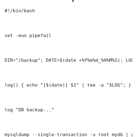
#!/bin/bash

set -euo pipefail

DIR="/backup"; DATE=$(date +%Y%m%d_%H%M%S); LOG=
log() { echo "[$(date)] $1" | tee -a "$LOG"; }

log "DB backup..."

mysqldump --single-transaction -u root mydb | gz