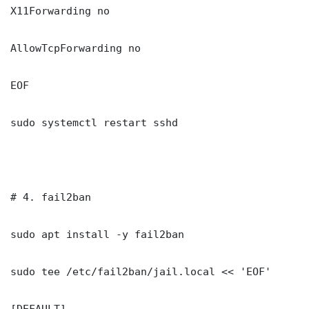
X11Forwarding no

AllowTcpForwarding no

EOF

sudo systemctl restart sshd

# 4. fail2ban

sudo apt install -y fail2ban

sudo tee /etc/fail2ban/jail.local << 'EOF'

[DEFAULT]
