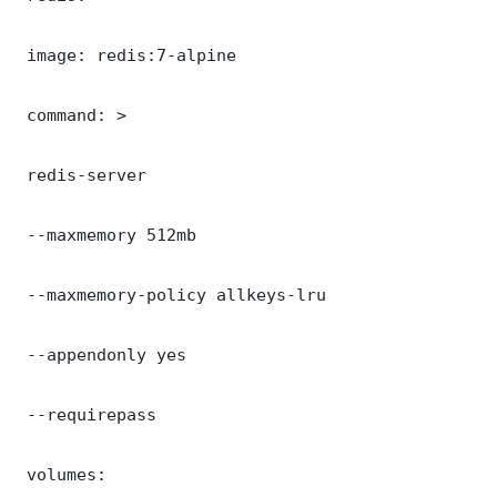
 image: redis:7-alpine

 command: >

 redis-server

 --maxmemory 512mb

 --maxmemory-policy allkeys-lru

 --appendonly yes

 --requirepass 

 volumes:
