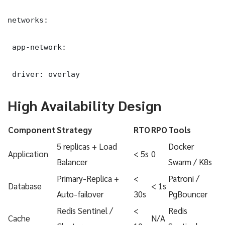
networks:

 app-network:

 driver: overlay
High Availability Design
Component
Strategy
RTO
RPO
Tools
5 replicas + Load
Docker
Application
< 5s
0
Balancer
Swarm / K8s
Primary-Replica +
<
Patroni /
Database
< 1s
Auto-failover
30s
PgBouncer
Redis Sentinel /
<
Redis
Cache
N/A