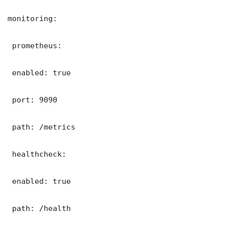
monitoring:

 prometheus:

 enabled: true

 port: 9090

 path: /metrics

 healthcheck:

 enabled: true

 path: /health
