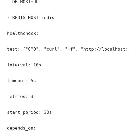
 - DB_HOST=db

 - REDIS_HOST=redis

 healthcheck:

 test: ["CMD", "curl", "-f", "http://localhost:9
 interval: 10s

 timeout: 5s

 retries: 3

 start_period: 30s

 depends_on:
