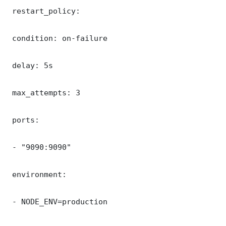
 restart_policy:

 condition: on-failure

 delay: 5s

 max_attempts: 3

 ports:

 - "9090:9090"

 environment:

 - NODE_ENV=production
