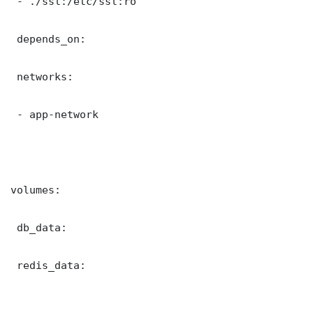
 - ./ssl:/etc/ssl:ro

 depends_on:

 networks:

 - app-network

volumes:

 db_data:

 redis_data:
