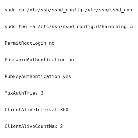
sudo cp /etc/ssh/sshd_config /etc/ssh/sshd_config
sudo tee -a /etc/ssh/sshd_config.d/hardening.con
PermitRootLogin no

PasswordAuthentication no

PubkeyAuthentication yes

MaxAuthTries 3

ClientAliveInterval 300

ClientAliveCountMax 2
