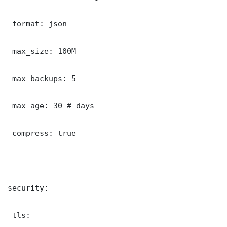
 format: json

 max_size: 100M

 max_backups: 5

 max_age: 30 # days

 compress: true

security:

 tls:
