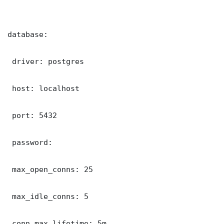
database:

 driver: postgres

 host: localhost

 port: 5432

 password: 

 max_open_conns: 25

 max_idle_conns: 5

 conn_max_lifetime: 5m
