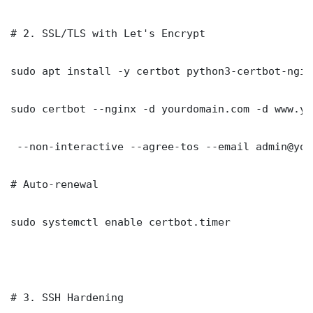
# 2. SSL/TLS with Let's Encrypt

sudo apt install -y certbot python3-certbot-nginx
sudo certbot --nginx -d yourdomain.com -d www.yo
 --non-interactive --agree-tos --email admin@you
# Auto-renewal

sudo systemctl enable certbot.timer

# 3. SSH Hardening
