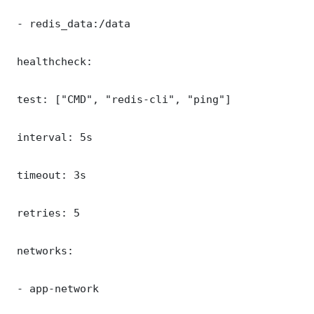
 - redis_data:/data

 healthcheck:

 test: ["CMD", "redis-cli", "ping"]

 interval: 5s

 timeout: 3s

 retries: 5

 networks:

 - app-network
