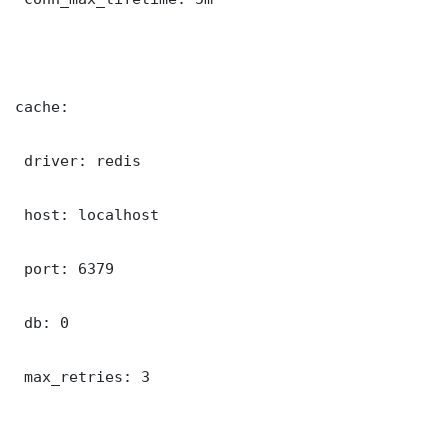
cache:

 driver: redis

 host: localhost

 port: 6379

 db: 0

 max_retries: 3
