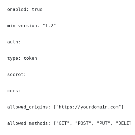
 enabled: true

 min_version: "1.2"

 auth:

 type: token

 secret: 

 cors:

 allowed_origins: ["https://yourdomain.com"]

 allowed_methods: ["GET", "POST", "PUT", "DELETE"