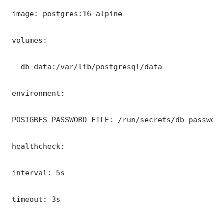
 image: postgres:16-alpine

 volumes:

 - db_data:/var/lib/postgresql/data

 environment:

 POSTGRES_PASSWORD_FILE: /run/secrets/db_password
 healthcheck:

 interval: 5s

 timeout: 3s
